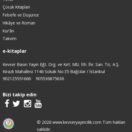
Çocuk Kitapları
Felsefe ve Düşünce
Hikâye ve Roman
Kur’ân
Takvim
e-kitaplar
Kevser Basın Yayın Eğt. Org. ve Kırt. Mlz. İth. İhr. San. Tic. A.Ş.
Kirazlı Mahallesi 1146 Sokak No:35 Bağcılar / İstanbul
902125551666
905536875636
Bizi takip edin
© 2026 www.kevseryayincilik.com Tüm hakları
saklıdır.