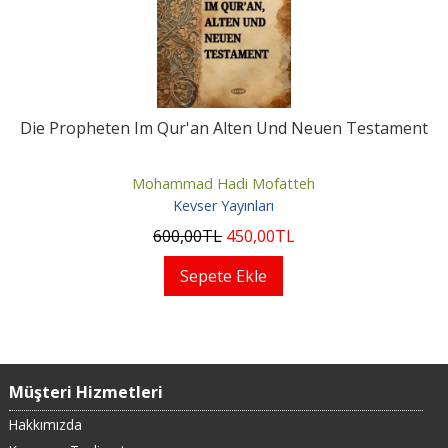
Die Propheten Im Qur'an Alten Und Neuen Testament
Mohammad Hadi Mofatteh
Kevser Yayınları
600
,00
TL
450
,00
TL
Sepete Ekle
Müşteri Hizmetleri
Hakkımızda