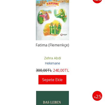
Fatima (Flemenkçe)
Zehra Abdi
Hekimane
300
,00
TL
240
,00
TL
Sepete Ekle
25
%