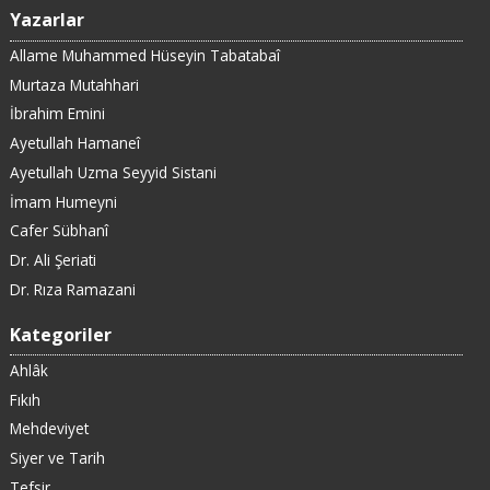
Yazarlar
Allame Muhammed Hüseyin Tabatabaî
Murtaza Mutahhari
İbrahim Emini
Ayetullah Hamaneî
Ayetullah Uzma Seyyid Sistani
İmam Humeyni
Cafer Sübhanî
Dr. Ali Şeriati
Dr. Rıza Ramazani
Kategoriler
Ahlâk
Fıkıh
Mehdeviyet
Siyer ve Tarih
Tefsir