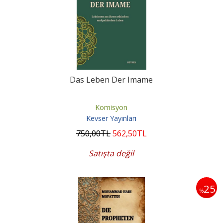
Das Leben Der Imame
Komisyon
Kevser Yayınları
750
,00
TL
562
,50
TL
Satışta değil
25
%