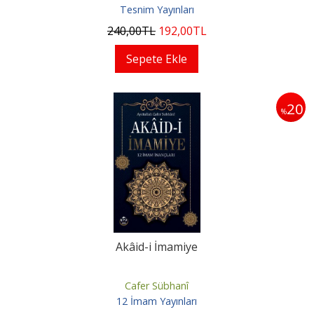
Tesnim Yayınları
240
,00
TL
192
,00
TL
Sepete Ekle
20
%
Akâid-i İmamiye
Cafer Sübhanî
12 İmam Yayınları