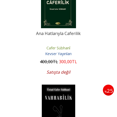
Ana Hatlarıyla Caferilik
Cafer Sübhanî
Kevser Yayınları
400
,00
TL
300
,00
TL
Satışta değil
25
%