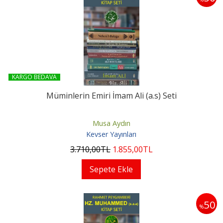
KARGO BEDAVA
Müminlerin Emiri İmam Ali (a.s) Seti
Musa Aydın
Kevser Yayınları
3.710
,00
TL
1.855
,00
TL
Sepete Ekle
50
%