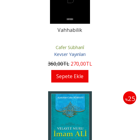
Vahhabilik
Cafer Sübhanî
Kevser Yayınları
360
,00
TL
270
,00
TL
Sepete Ekle
25
%