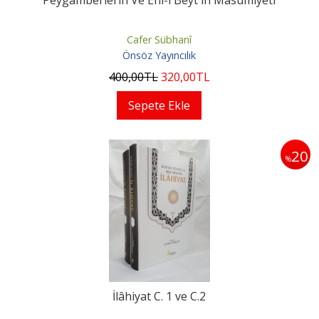
Peygamberlerin Ve Ehl-i Beyt'in Masumiyeti
Cafer Sübhanî
Önsöz Yayıncılık
400
,00
TL
320
,00
TL
Sepete Ekle
20
%
İlâhiyat C. 1 ve C.2