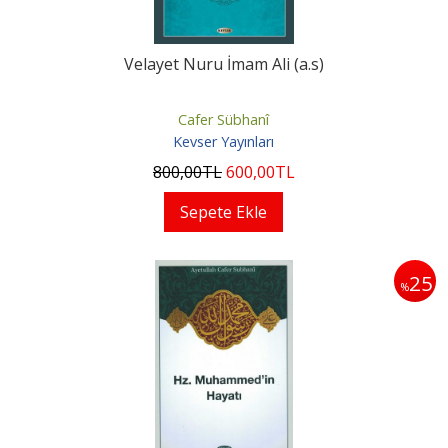
Velayet Nuru İmam Ali (a.s)
Cafer Sübhanî
Kevser Yayınları
800
,00
TL
600
,00
TL
Sepete Ekle
25
%