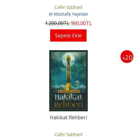
Cafer Sübhanî
el-Mustafa Yayınları
1.200
,00
TL
960
,00
TL
Sepete Ekle
20
%
Hakikat Rehberi
Cafer Sübhanî