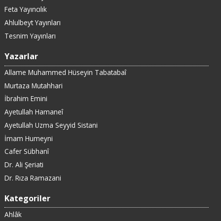
Feta Yayıncılık
Ahlulbeyt Yayınları
Tesnim Yayınları
Yazarlar
Allame Muhammed Hüseyin Tabatabaî
Murtaza Mutahhari
İbrahim Emini
Ayetullah Hamaneî
Ayetullah Uzma Seyyid Sistani
İmam Humeyni
Cafer Sübhanî
Dr. Ali Şeriati
Dr. Rıza Ramazani
Kategoriler
Ahlâk