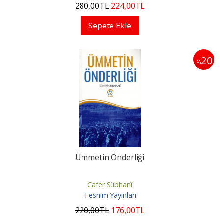
280
,00
TL
224
,00
TL
Sepete Ekle
20
%
Ümmetin Önderliği
Cafer Sübhanî
Tesnim Yayınları
220
,00
TL
176
,00
TL