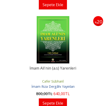
Sepete Ekle
20
%
İmam Ali'nin (a.s) Yarenleri
Cafer Sübhanî
İmam Rıza Dergâhı Yayınları
800
,00
TL
640
,00
TL
Sepete Ekle