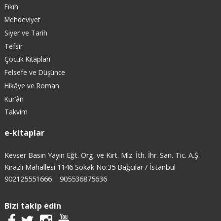
Fıkıh
Mehdeviyet
Siyer ve Tarih
Tefsir
Çocuk Kitapları
Felsefe ve Düşünce
Hikâye ve Roman
Kur’ân
Takvim
e-kitaplar
Kevser Basın Yayın Eğt. Org. ve Kırt. Mlz. İth. İhr. San. Tic. A.Ş.
Kirazlı Mahallesi 1146 Sokak No:35 Bağcılar / İstanbul
902125551666
905536875636
Bizi takip edin