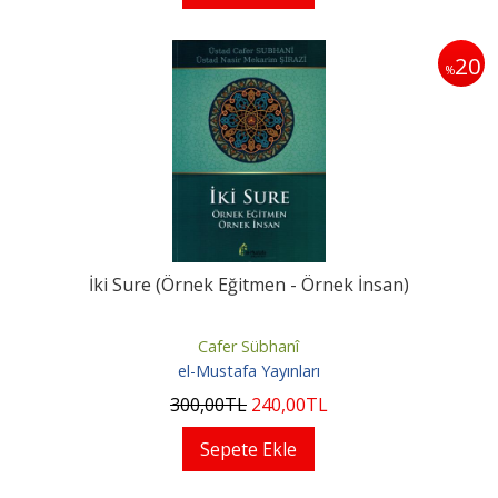
20
%
İki Sure (Örnek Eğitmen - Örnek İnsan)
Cafer Sübhanî
el-Mustafa Yayınları
300
,00
TL
240
,00
TL
Sepete Ekle