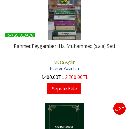
KARGO BEDAVA
Rahmet Peygamberi Hz. Muhammed (s.a.a) Seti
Musa Aydın
Kevser Yayınları
4.400
,00
TL
2.200
,00
TL
Sepete Ekle
25
%