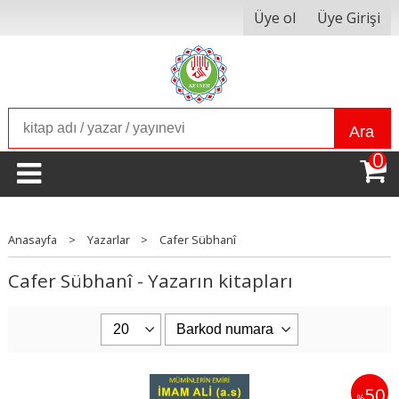
Üye ol
Üye Girişi
Ara
0
Anasayfa
>
Yazarlar
>
Cafer Sübhanî
Cafer Sübhanî - Yazarın kitapları
50
%