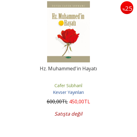
25
%
Hz. Muhammed'in Hayatı
Cafer Sübhanî
Kevser Yayınları
600
,00
TL
450
,00
TL
Satışta değil