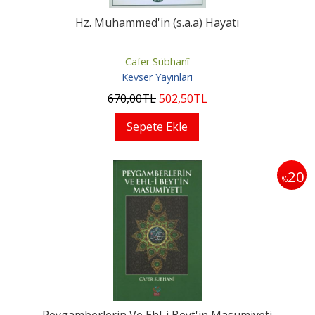
Hz. Muhammed'in (s.a.a) Hayatı
Cafer Sübhanî
Kevser Yayınları
670
,00
TL
502
,50
TL
Sepete Ekle
20
%