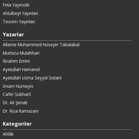
Feta Yayıncılık
Ahlulbeyt Yayınları
Tesnim Yayınları
Yazarlar
Allame Muhammed Hüseyin Tabatabaî
Murtaza Mutahhari
İbrahim Emini
Ayetullah Hamaneî
Ayetullah Uzma Seyyid Sistani
İmam Humeyni
Cafer Sübhanî
Dr. Ali Şeriati
Dr. Rıza Ramazani
Kategoriler
Ahlâk