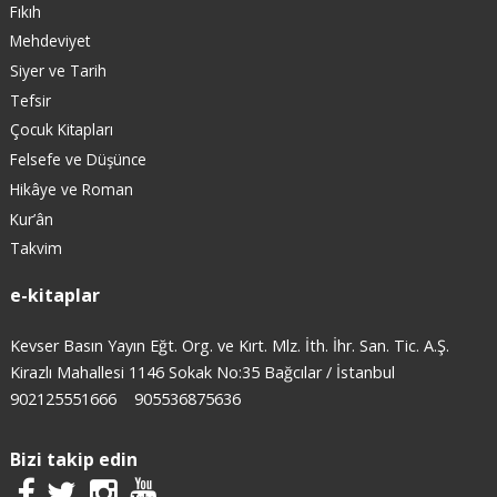
Fıkıh
Mehdeviyet
Siyer ve Tarih
Tefsir
Çocuk Kitapları
Felsefe ve Düşünce
Hikâye ve Roman
Kur’ân
Takvim
e-kitaplar
Kevser Basın Yayın Eğt. Org. ve Kırt. Mlz. İth. İhr. San. Tic. A.Ş.
Kirazlı Mahallesi 1146 Sokak No:35 Bağcılar / İstanbul
902125551666
905536875636
Bizi takip edin