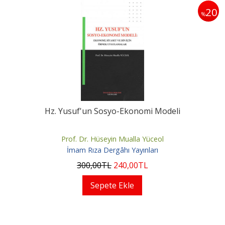
20
%
Hz. Yusuf'un Sosyo-Ekonomi Modeli
Prof. Dr. Hüseyin Mualla Yüceol
İmam Rıza Dergâhı Yayınları
300
,00
TL
240
,00
TL
Sepete Ekle