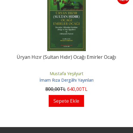
Üryan Hızır (Sultan Hıdır) Ocağı Emirler Ocağı
Mustafa Yeşilyurt
İmam Rıza Dergâhı Yayınları
800
,00
TL
640
,00
TL
Sepete Ekle