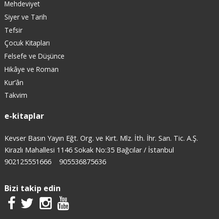
Mehdeviyet
Siyer ve Tarih
Tefsir
Çocuk Kitapları
Felsefe ve Düşünce
Hikâye ve Roman
Kur’ân
Takvim
e-kitaplar
Kevser Basın Yayın Eğt. Org. ve Kırt. Mlz. İth. İhr. San. Tic. A.Ş.
Kirazlı Mahallesi 1146 Sokak No:35 Bağcılar / İstanbul
902125551666
905536875636
Bizi takip edin