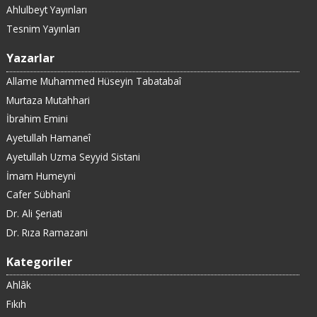
Ahlulbeyt Yayınları
Tesnim Yayınları
Yazarlar
Allame Muhammed Hüseyin Tabatabaî
Murtaza Mutahhari
İbrahim Emini
Ayetullah Hamaneî
Ayetullah Uzma Seyyid Sistani
İmam Humeyni
Cafer Sübhanî
Dr. Ali Şeriati
Dr. Rıza Ramazani
Kategoriler
Ahlâk
Fıkıh