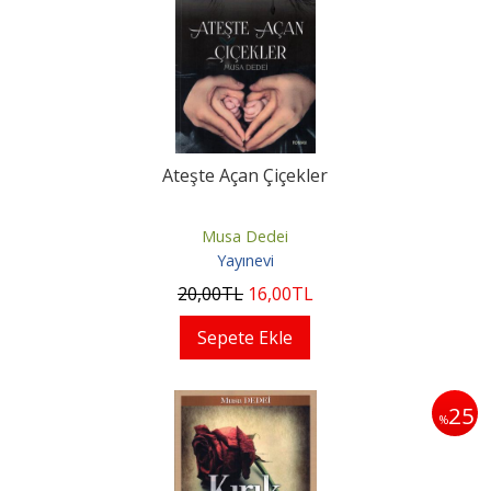
Ateşte Açan Çiçekler
Musa Dedei
Yayınevi
20
,00
TL
16
,00
TL
Sepete Ekle
25
%