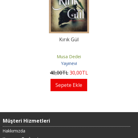
Kırık Gül
Musa Dedei
Yayınevi
40
,00
TL
30
,00
TL
Sepete Ekle
Müşteri Hizmetleri
Hakkımızda