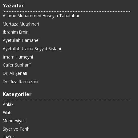
Yazarlar
Allame Muhammed Hüseyin Tabatabaî
Murtaza Mutahhari
İbrahim Emini
Ayetullah Hamaneî
Ayetullah Uzma Seyyid Sistani
İmam Humeyni
Cafer Sübhanî
Dr. Ali Şeriati
Dr. Rıza Ramazani
Kategoriler
Ahlâk
Fıkıh
Mehdeviyet
Siyer ve Tarih
Tefsir