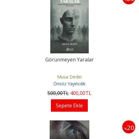
Görünmeyen Yaralar
Musa Dedei
Önsöz Yayıncılık
500
,00
TL
400
,00
TL
Sepete Ekle
20
%