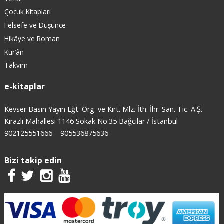
Çocuk Kitapları
Felsefe ve Düşünce
Hikâye ve Roman
Kur’ân
Takvim
e-kitaplar
Kevser Basın Yayın Eğt. Org. ve Kırt. Mlz. İth. İhr. San. Tic. A.Ş.
Kirazlı Mahallesi 1146 Sokak No:35 Bağcılar / İstanbul
902125551666
905536875636
Bizi takip edin