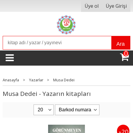
Üye ol
Üye Girişi
Ara
0
Anasayfa
>
Yazarlar
>
Musa Dedei
Musa Dedei - Yazarın kitapları
20
%