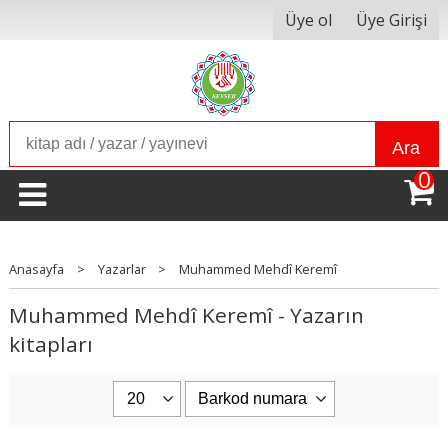
Üye ol
Üye Girişi
Ara
0
Anasayfa
>
Yazarlar
>
Muhammed Mehdî Keremî
Muhammed Mehdî Keremî - Yazarın
kitapları