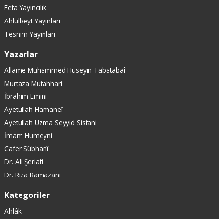
Feta Yayıncılık
Ahlulbeyt Yayınları
Tesnim Yayınları
Yazarlar
Allame Muhammed Hüseyin Tabatabaî
Murtaza Mutahhari
İbrahim Emini
Ayetullah Hamaneî
Ayetullah Uzma Seyyid Sistani
İmam Humeyni
Cafer Sübhanî
Dr. Ali Şeriati
Dr. Rıza Ramazani
Kategoriler
Ahlâk