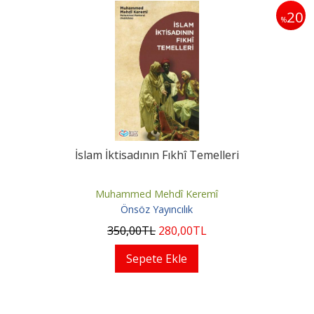
20
%
İslam İktisadının Fıkhî Temelleri
Muhammed Mehdî Keremî
Önsöz Yayıncılık
350
,00
TL
280
,00
TL
Sepete Ekle