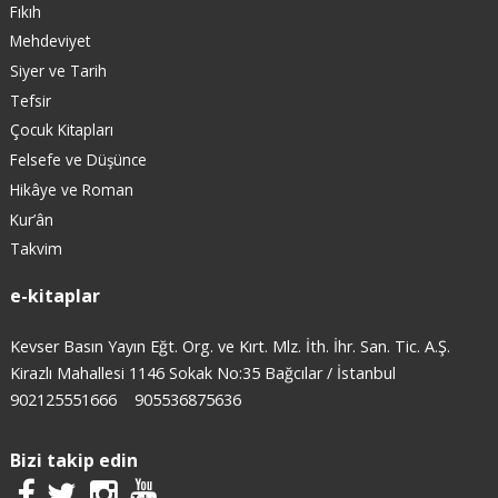
Fıkıh
Mehdeviyet
Siyer ve Tarih
Tefsir
Çocuk Kitapları
Felsefe ve Düşünce
Hikâye ve Roman
Kur’ân
Takvim
e-kitaplar
Kevser Basın Yayın Eğt. Org. ve Kırt. Mlz. İth. İhr. San. Tic. A.Ş.
Kirazlı Mahallesi 1146 Sokak No:35 Bağcılar / İstanbul
902125551666
905536875636
Bizi takip edin