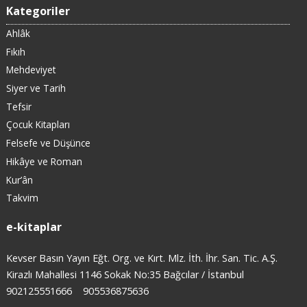
Kategoriler
Ahlâk
Fıkıh
Mehdeviyet
Siyer ve Tarih
Tefsir
Çocuk Kitapları
Felsefe ve Düşünce
Hikâye ve Roman
Kur’ân
Takvim
e-kitaplar
Kevser Basın Yayın Eğt. Org. ve Kırt. Mlz. İth. İhr. San. Tic. A.Ş.
Kirazlı Mahallesi 1146 Sokak No:35 Bağcılar / İstanbul
902125551666
905536875636