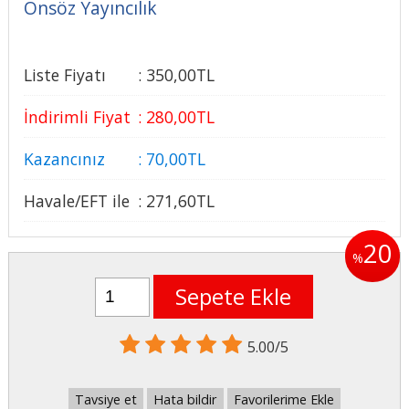
Önsöz Yayıncılık
Liste Fiyatı
:
350
,00
TL
İndirimli Fiyat
:
280
,00
TL
Kazancınız
:
70
,00
TL
Havale/EFT ile
:
271
,60
TL
20
%
Sepete Ekle
5.00/5
Tavsiye et
Hata bildir
Favorilerime Ekle