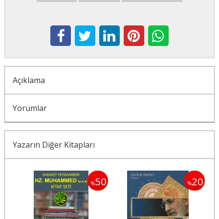
Açıklama
Yorumlar
Yazarın Diğer Kitapları
20
50
20
%
%