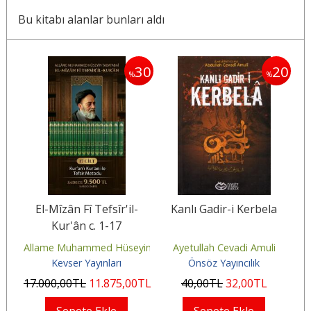
Bu kitabı alanlar bunları aldı
25
30
20
%
%
-
El-Mîzân Fî Tefsîr'il-
Kanlı Gadir-i Kerbela
Kur'ân c. 1-17
in Tabatabaî
Allame Muhammed Hüseyin Tabatabaî
Ayetullah Cevadi Amuli
Kevser Yayınları
Önsöz Yayıncılık
L
17.000
,00
TL
11.875
,00
TL
40
,00
TL
32
,00
TL