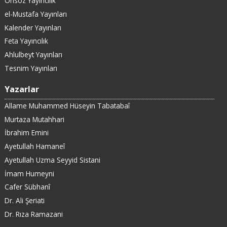
Önsöz Yayıncılık
el-Mustafa Yayınları
Kalender Yayınları
Feta Yayıncılık
Ahlulbeyt Yayınları
Tesnim Yayınları
Yazarlar
Allame Muhammed Hüseyin Tabatabaî
Murtaza Mutahhari
İbrahim Emini
Ayetullah Hamaneî
Ayetullah Uzma Seyyid Sistani
İmam Humeyni
Cafer Sübhanî
Dr. Ali Şeriati
Dr. Rıza Ramazani