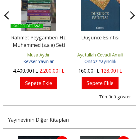
KARGO BEDAVA
 1
Rahmet Peygamberi Hz.
Düşünce Esintisi
Muhammed (s.a.a) Seti
i
Musa Aydın
Ayetullah Cevadi Amuli
Kevser Yayınları
Önsöz Yayıncılık
4.400
,00
TL
2.200
,00
TL
160
,00
TL
128
,00
TL
Sepete Ekle
Sepete Ekle
Tümünü göster
Yayınevinin Diğer Kitapları