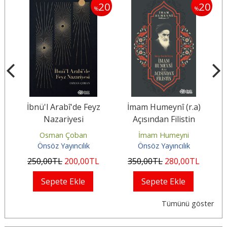
20
20
20
%
%
İbnü'l Arabî'de Feyz
İmam Humeynî (r.a)
Nazariyesi
Açısından Filistin
Osman Çoban
İmam Humeyni
Önsöz Yayıncılık
Önsöz Yayıncılık
250
,00
TL
200
,00
TL
350
,00
TL
280
,00
TL
Sepete Ekle
Sepete Ekle
Tümünü göster