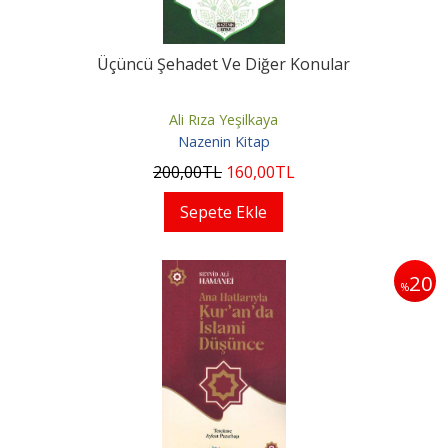
Üçüncü Şehadet Ve Diğer Konular
Ali Rıza Yeşilkaya
Nazenin Kitap
200
,00
TL
160
,00
TL
Sepete Ekle
20
%