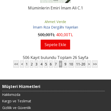
Müminlerin Emiri İmam Ali C.1
Ahmet Verde
İmam Rıza Dergâhı Yayınları
500
,00
TL
400
,00
TL
Sepete Ekle
506 Kayıt bulundu Toplam 26 Sayfa
<<
<
1
2
3
4
5
6
7
8
9
10
11-20
>
>>
Müşteri Hizmetleri
Hakkımızda
Kargo ve Teslimat
Gizlilik ve Güvenlik