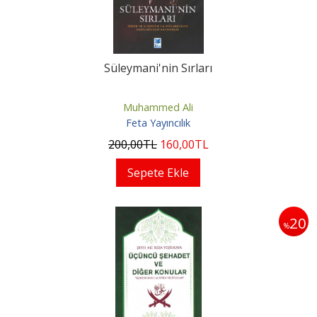
Süleymani'nin Sırları
Muhammed Ali
Feta Yayıncılık
200
,00
TL
160
,00
TL
Sepete Ekle
20
%