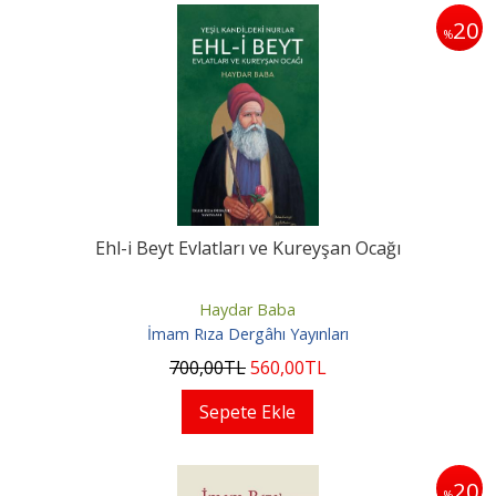
20
%
Ehl-i Beyt Evlatları ve Kureyşan Ocağı
Haydar Baba
İmam Rıza Dergâhı Yayınları
700
,00
TL
560
,00
TL
Sepete Ekle
20
%