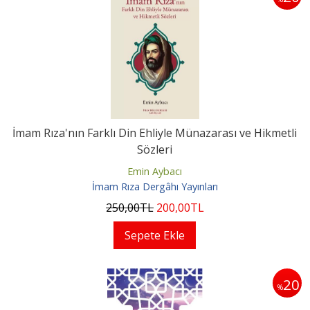
İmam Rıza'nın Farklı Din Ehliyle Münazarası ve Hikmetli
Sözleri
Emin Aybacı
İmam Rıza Dergâhı Yayınları
250
,00
TL
200
,00
TL
Sepete Ekle
20
%