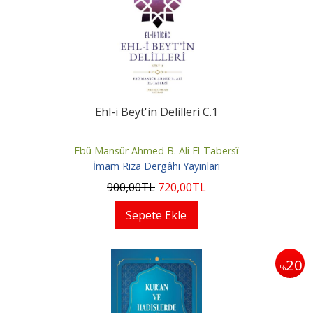
Ehl-i Beyt'in Delilleri C.1
Ebû Mansûr Ahmed B. Ali El-Tabersî
İmam Rıza Dergâhı Yayınları
900
,00
TL
720
,00
TL
Sepete Ekle
20
%