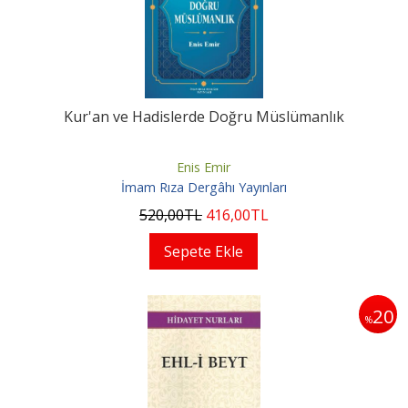
Kur'an ve Hadislerde Doğru Müslümanlık
Enis Emir
İmam Rıza Dergâhı Yayınları
520
,00
TL
416
,00
TL
Sepete Ekle
20
%