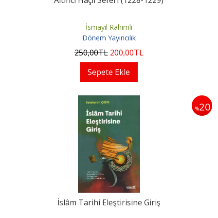
Altıncı Haçlı Seferi (1228-1229)
İsmayil Rahimli
Dönem Yayıncılık
250
,00
TL
200
,00
TL
Sepete Ekle
20
%
İslâm Tarihi Eleştirisine Giriş