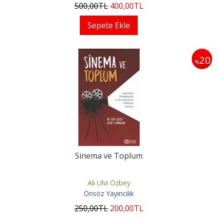
500
,00
TL
400
,00
TL
Sepete Ekle
20
%
Sinema ve Toplum
Ali Ulvi Özbey
Önsöz Yayıncılık
250
,00
TL
200
,00
TL