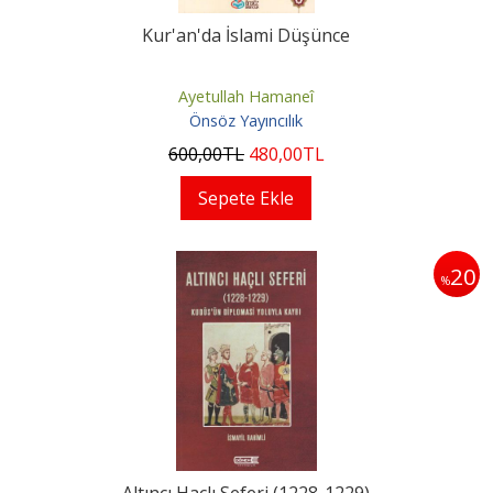
Kur'an'da İslami Düşünce
Ayetullah Hamaneî
Önsöz Yayıncılık
600
,00
TL
480
,00
TL
Sepete Ekle
20
%