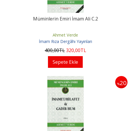
Müminlerin Emiri İmam Ali C.2
Ahmet Verde
İmam Rıza Dergâhı Yayınları
400
,00
TL
320
,00
TL
Sepete Ekle
20
%