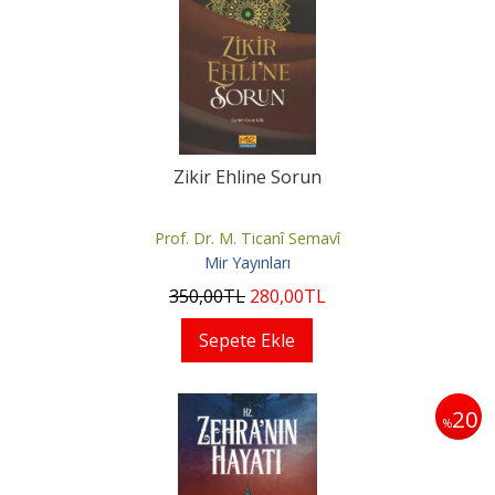
Zikir Ehline Sorun
Prof. Dr. M. Ticanî Semavî
Mir Yayınları
350
,00
TL
280
,00
TL
Sepete Ekle
20
%