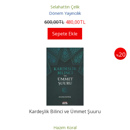
Selahattin Çelik
Dönem Yayıncılık
600
,00
TL
480
,00
TL
Sepete Ekle
20
%
Kardeşlik Bilinci ve Ümmet Şuuru
Hazım Koral