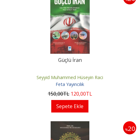
Güçlü İran
Seyyid Muhammed Hüseyin Raci
Feta Yayıncılık
150
,00
TL
120
,00
TL
Sepete Ekle
20
%