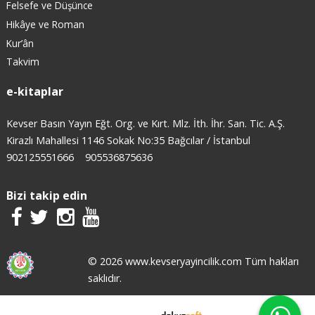
Felsefe ve Düşünce
Hikâye ve Roman
Kur’ân
Takvim
e-kitaplar
Kevser Basın Yayın Eğt. Org. ve Kırt. Mlz. İth. İhr. San. Tic. A.Ş.
Kirazlı Mahallesi 1146 Sokak No:35 Bağcılar / İstanbul
902125551666
905536875636
Bizi takip edin
© 2026 www.kevseryayincilik.com Tüm hakları
saklıdır.
E-ticaret