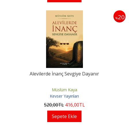
20
%
Alevilerde İnanç Sevgiye Dayanır
Müslüm Kaya
Kevser Yayınları
520
,00
TL
416
,00
TL
Sepete Ekle