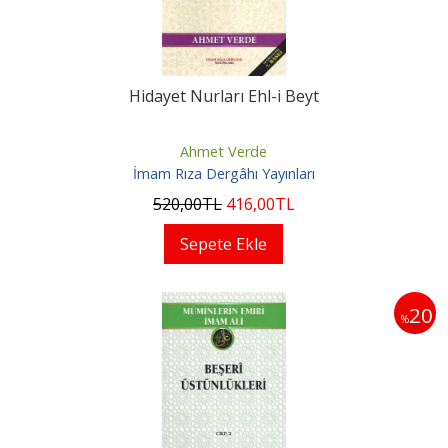
Hidayet Nurları Ehl-i Beyt
Ahmet Verde
İmam Rıza Dergâhı Yayınları
520
,00
TL
416
,00
TL
Sepete Ekle
20
%