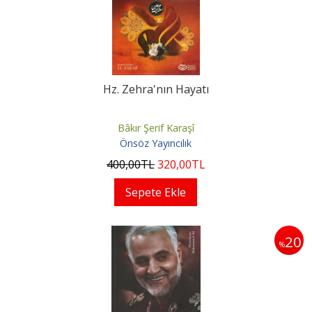
Hz. Zehra'nın Hayatı
Bâkır Şerif Karaşî
Önsöz Yayıncılık
400
,00
TL
320
,00
TL
Sepete Ekle
20
%