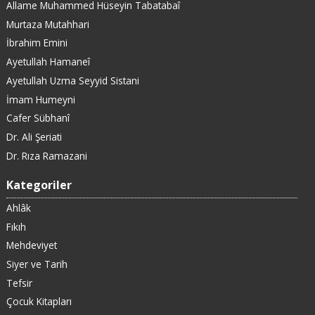
Allame Muhammed Hüseyin Tabatabaî
Murtaza Mutahhari
İbrahim Emini
Ayetullah Hamaneî
Ayetullah Uzma Seyyid Sistani
İmam Humeyni
Cafer Sübhanî
Dr. Ali Şeriati
Dr. Rıza Ramazani
Kategoriler
Ahlâk
Fıkıh
Mehdeviyet
Siyer ve Tarih
Tefsir
Çocuk Kitapları