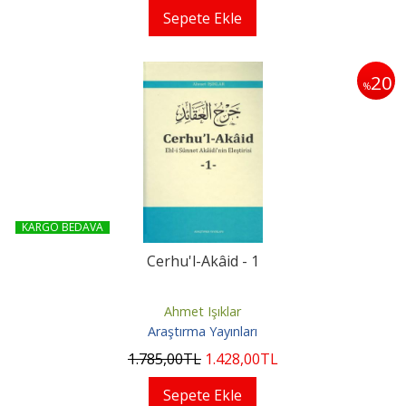
Sepete Ekle
20
%
KARGO BEDAVA
Cerhu'l-Akâid - 1
Ahmet Işıklar
Araştırma Yayınları
1.785
,00
TL
1.428
,00
TL
Sepete Ekle