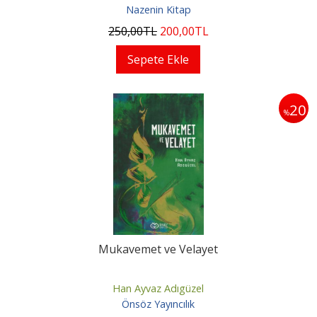
Nazenin Kitap
250
,00
TL
200
,00
TL
Sepete Ekle
20
%
Mukavemet ve Velayet
Han Ayvaz Adıgüzel
Önsöz Yayıncılık