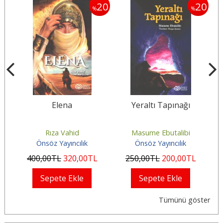
20
20
20
%
%
Elena
Yeraltı Tapınağı
di
Rıza Vahid
Masume Ebutalibi
Önsöz Yayıncılık
Önsöz Yayıncılık
400
,00
TL
320
,00
TL
250
,00
TL
200
,00
TL
Sepete Ekle
Sepete Ekle
Tümünü göster