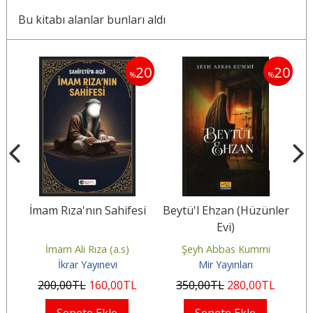
Bu kitabı alanlar bunları aldı
20
20
20
%
%
 1
İmam Rıza'nın Sahifesi
Beytü'l Ehzan (Hüzünler
Evi)
i
İmam Ali Rıza (a.s)
Şeyh Abbas Kummi
İkrar Yayınevi
Mir Yayınları
200
,00
TL
160
,00
TL
350
,00
TL
280
,00
TL