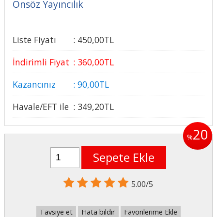
Önsöz Yayıncılık
Liste Fiyatı
:
450
,00
TL
İndirimli Fiyat
:
360
,00
TL
Kazancınız
:
90
,00
TL
Havale/EFT ile
:
349
,20
TL
20
%
Sepete Ekle
5.00/5
Tavsiye et
Hata bildir
Favorilerime Ekle