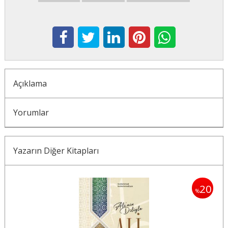
Açıklama
Yorumlar
Yazarın Diğer Kitapları
20
20
%