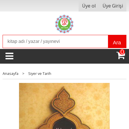
Üye ol
Üye Girişi
Ara
0
Anasayfa
>
Siyer ve Tarih