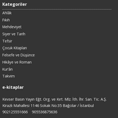
Kategoriler
Ahlâk
Fıkıh
Mehdeviyet
Siyer ve Tarih
Tefsir
Çocuk Kitapları
Felsefe ve Düşünce
Hikâye ve Roman
Kur’ân
Takvim
e-kitaplar
Kevser Basın Yayın Eğt. Org. ve Kırt. Mlz. İth. İhr. San. Tic. A.Ş.
Kirazlı Mahallesi 1146 Sokak No:35 Bağcılar / İstanbul
902125551666
905536875636