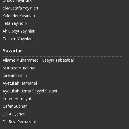
Önsöz Yayıncılık
el-Mustafa Yayınları
Kalender Yayınları
Feta Yayıncılık
Ahlulbeyt Yayınları
Tesnim Yayınları
Yazarlar
Allame Muhammed Hüseyin Tabatabaî
Murtaza Mutahhari
İbrahim Emini
Ayetullah Hamaneî
Ayetullah Uzma Seyyid Sistani
İmam Humeyni
Cafer Sübhanî
Dr. Ali Şeriati
Dr. Rıza Ramazani