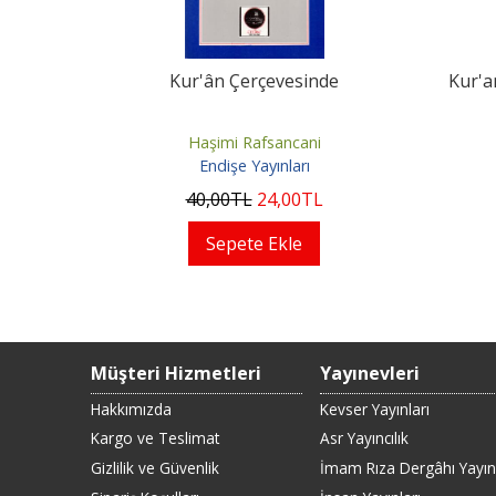
Kur'ân Çerçevesinde
Kur'a
Haşimi Rafsancani
Endişe Yayınları
40
,00
TL
24
,00
TL
Sepete Ekle
Müşteri Hizmetleri
Yayınevleri
Hakkımızda
Kevser Yayınları
Kargo ve Teslimat
Asr Yayıncılık
Gizlilik ve Güvenlik
İmam Rıza Dergâhı Yayınl