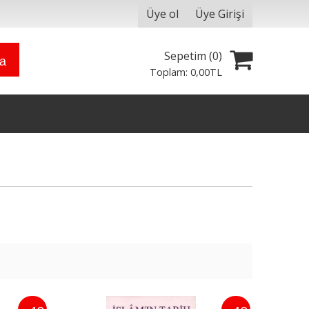
Üye ol
Üye Girişi
Sepetim (
0
)
ra
Toplam:
0
,00
TL