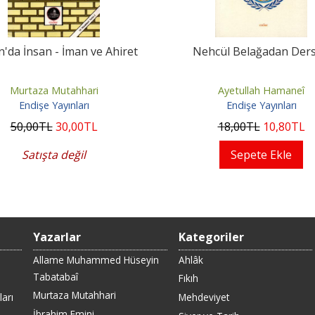
n'da İnsan - İman ve Ahiret
Nehcül Belağadan Ders
Murtaza Mutahhari
Ayetullah Hamaneî
Endişe Yayınları
Endişe Yayınları
50
,00
TL
30
,00
TL
18
,00
TL
10
,80
TL
Satışta değil
Sepete Ekle
Yazarlar
Kategoriler
Allame Muhammed Hüseyin
Ahlâk
Tabatabaî
Fıkıh
Murtaza Mutahhari
arı
Mehdeviyet
İbrahim Emini