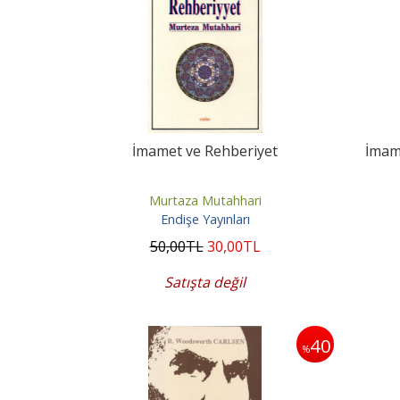
İmamet ve Rehberiyet
İmame
Murtaza Mutahhari
Endişe Yayınları
50
,00
TL
30
,00
TL
Satışta değil
40
%