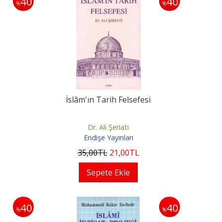
40
40
%
%
İslâm'ın Tarih Felsefesi
Dr. Ali Şeriati
Endişe Yayınları
35
,00
TL
21
,00
TL
Sepete Ekle
40
40
%
%