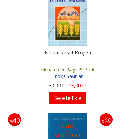
İslâmî İktisat Projesi
Muhammed Bagır Es-Sadr
Endişe Yayınları
30
,00
TL
18
,00
TL
Sepete Ekle
40
40
%
%