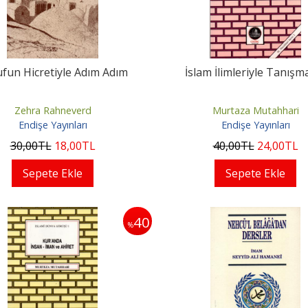
fun Hicretiyle Adım Adım
İslam İlimleriyle Tanışma
Zehra Rahneverd
Murtaza Mutahhari
Endişe Yayınları
Endişe Yayınları
30
,00
TL
18
,00
TL
40
,00
TL
24
,00
TL
Sepete Ekle
Sepete Ekle
40
%