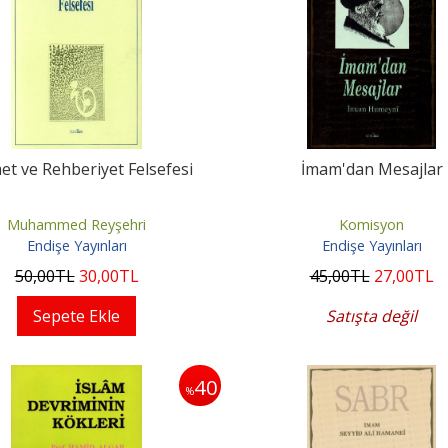
t ve Rehberiyet Felsefesi
İmam'dan Mesajlar
Muhammed Reyşehri
Komisyon
Endişe Yayınları
Endişe Yayınları
50
,00
TL
30
,00
TL
45
,00
TL
27
,00
TL
Sepete Ekle
Satışta değil
40
%