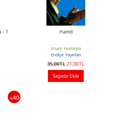
 - 1
Hamd
İmam Humeyni
Endişe Yayınları
35
,00
TL
21
,00
TL
Sepete Ekle
40
%