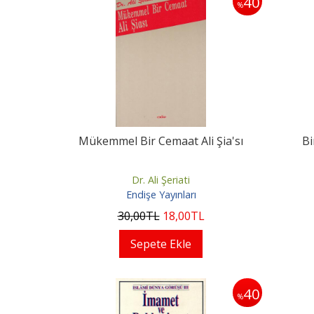
40
%
Mükemmel Bir Cemaat Ali Şia'sı
Bi
Dr. Ali Şeriati
Endişe Yayınları
30
,00
TL
18
,00
TL
Sepete Ekle
40
%