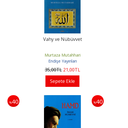
Vahy ve Nübüvvet
Murtaza Mutahhari
Endişe Yayınları
35
,00
TL
21
,00
TL
Sepete Ekle
40
40
%
%