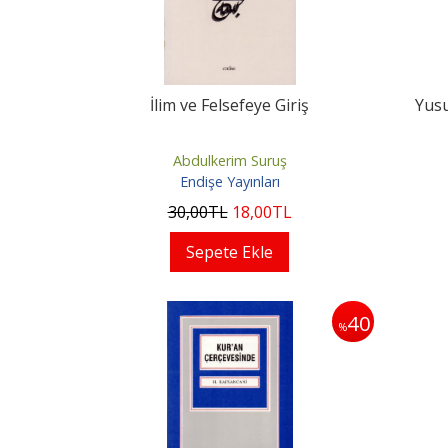
İlim ve Felsefeye Giriş
Yusu
Abdulkerim Suruş
Endişe Yayınları
30
,00
TL
18
,00
TL
Sepete Ekle
40
%