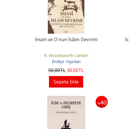
İmam ve O'nun İslâm Devrimi
İ
R. Woodsworth Carlsen
Endişe Yayınları
50
,00
TL
30
,00
TL
Sepete Ekle
40
%