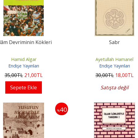
slâm Devriminin Kökleri
Sabr
Hamid Algar
Ayetullah Hamaneî
Endişe Yayınları
Endişe Yayınları
35
,00
TL
21
,00
TL
30
,00
TL
18
,00
TL
Sepete Ekle
Satışta değil
40
%