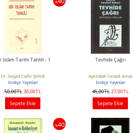
40
%
r İslâm Tarihi Tahlili - 1
Tevhide Çağrı
Dr. Seyyid Cafer Şehidî
Ayetullah Cevadi Amuli
Endişe Yayınları
Endişe Yayınları
50
,00
TL
30
,00
TL
45
,00
TL
27
,00
TL
Sepete Ekle
Sepete Ekle
40
%