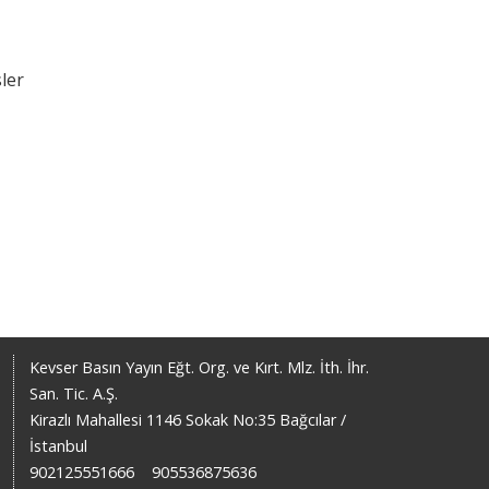
ler
Kevser Basın Yayın Eğt. Org. ve Kırt. Mlz. İth. İhr.
San. Tic. A.Ş.
Kirazlı Mahallesi 1146 Sokak No:35 Bağcılar /
İstanbul
902125551666
905536875636