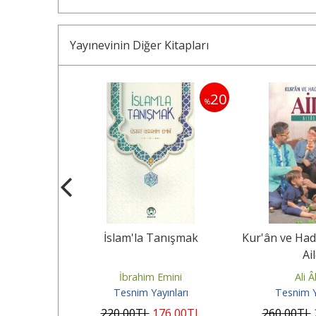
Yayınevinin Diğer Kitapları
20
20
%
%
hberi
İslam'la Tanışmak
Kur'ân ve Hadi
Ai
n Fellahzade
İbrahim Emini
Ali Â
ınları
Tesnim Yayınları
Tesnim Y
28
,00
TL
220
,00
TL
176
,00
TL
260
,00
TL