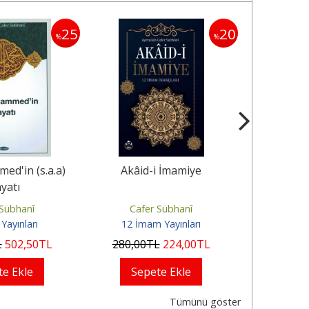
25
20
%
%
ed'in (s.a.a)
Akâid-i İmamiye
Peygamber
yatı
Beyt'in
 Sübhanî
Cafer Sübhanî
Cafe
Yayınları
12 İmam Yayınları
Önsöz
L
502
,50
TL
280
,00
TL
224
,00
TL
400
,00
te Ekle
Sepete Ekle
Sep
Tümünü göster