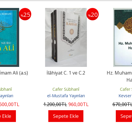
25
20
%
%
mam Ali (a.s)
İlâhiyat C. 1 ve C.2
Hz. Muhamm
Ha
übhanî
Cafer Sübhanî
Cafer
ayınları
el-Mustafa Yayınları
Kevser 
600
,00
TL
1.200
,00
TL
960
,00
TL
670
,00
T
 Ekle
Sepete Ekle
Sepe