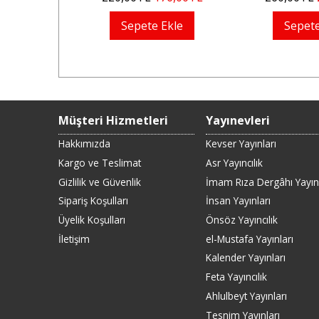
Ekle
Sepete Ekle
Sepete
Müşteri Hizmetleri
Yayınevleri
Hakkımızda
Kevser Yayınları
Kargo ve Teslimat
Asr Yayıncılık
Gizlilik ve Güvenlik
İmam Rıza Dergâhı Yayınl
Sipariş Koşulları
İnsan Yayınları
Üyelik Koşulları
Önsöz Yayıncılık
İletişim
el-Mustafa Yayınları
Kalender Yayınları
Feta Yayıncılık
Ahlulbeyt Yayınları
Tesnim Yayınları