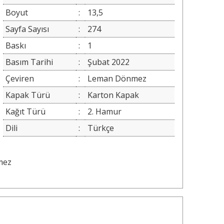
Boyut
:
13,5
Sayfa Sayısı
:
274
Baskı
:
1
Basım Tarihi
:
Şubat 2022
Çeviren
:
Leman Dönmez
Kapak Türü
:
Karton Kapak
Kağıt Türü
:
2. Hamur
Dili
:
Türkçe
mez