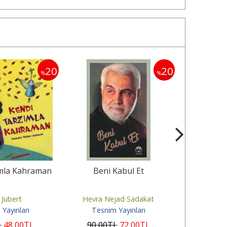
20
20
%
%
ımla Kahraman
Beni Kabul Et
Bir Müslü
Yaşam
 Jubert
Hevra Nejad Sadakat
Mihra
Yayınları
Tesnim Yayınları
Tesni
L
48
,00
TL
90
,00
TL
72
,00
TL
120
,00