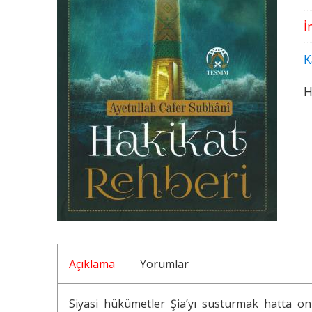
İ
K
H
Açıklama
Yorumlar
Siyasi hükümetler Şia’yı susturmak hatta onl