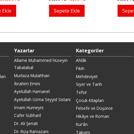
 Ekle
Sepete Ekle
Sepe
Yazarlar
Kategoriler
Allame Muhammed Hüseyin
Ahlâk
Tabatabaî
Fıkıh
Murtaza Mutahhari
arı
Mehdeviyet
İbrahim Emini
Siyer ve Tarih
Ayetullah Hamaneî
Tefsir
Ayetullah Uzma Seyyid Sistani
Çocuk Kitapları
İmam Humeyni
Felsefe ve Düşünce
Cafer Sübhanî
Hikâye ve Roman
Dr. Ali Şeriati
Kur’ân
Dr. Rıza Ramazani
Takvim