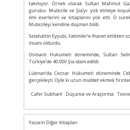
takmıştır. Örnek olarak Sultan Mahmut Gaz
gurubu- Mutezile ve Şia’yı- yok etmeye koyul
ilmi eserlerini ve kitaplarını yok etti. O sür
Mutezileyi kendine düşman bildi.
Selahattin Eyyubi, Fatimiler’e îhanet ettikten s
insanı öldürdü.
Osmanlı Hükümeti döneminde, Sultan Selim
Türkiye’de 40.000 Şia idam edildi.
Lübnan’da Cezzar Hükümeti döneminde Cebe
gerçekleşti. Öyle ki uzun müddet ekmek fırınlar
Cafer Sübhanî
Düşünce ve Araştırma
Tesni
Yazarın Diğer Kitapları