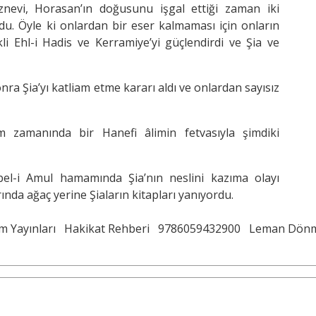
nevi, Horasan’ın doğusunu işgal ettiği zaman iki
du. Öyle ki onlardan bir eser kalmaması için onların
ekli Ehl-i Hadis ve Kerramiye’yi güçlendirdi ve Şia ve
onra Şia’yı katliam etme kararı aldı ve onlardan sayısız
 zamanında bir Hanefi âlimin fetvasıyla şimdiki
l-i Amul hamamında Şia’nın neslini kazıma olayı
ında ağaç yerine Şiaların kitapları yanıyordu.
m Yayınları
Hakikat Rehberi
9786059432900
Leman Dön