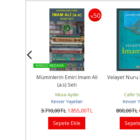
50
50
%
%
KARGO BEDAVA
mberi Hz.
Müminlerin Emiri İmam Ali
Velayet Nuru İ
a.a) Seti
(a.s) Seti
dın
Musa Aydın
Cafer S
ınları
Kevser Yayınları
Kevser Y
.200
,00
TL
3.710
,00
TL
1.855
,00
TL
800
,00
TL
Ekle
Sepete Ekle
Sepete