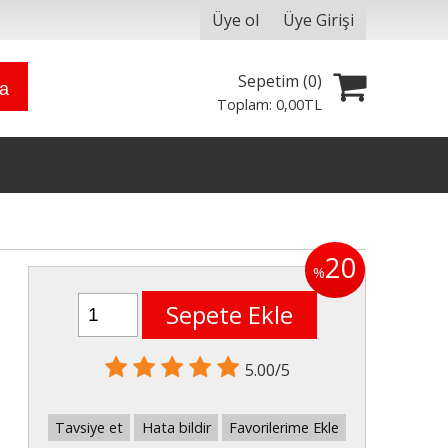
Üye ol
Üye Girişi
Sepetim (
0
)
ra
Toplam:
0
,00
TL
20
%
Sepete Ekle
5.00/5
Tavsiye et
Hata bildir
Favorilerime Ekle