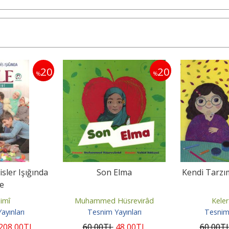
20
20
%
%
sler Işığında
Son Elma
Kendi Tarz
le
limî
Muhammed Hüsrevirâd
Keler
ayınları
Tesnim Yayınları
Tesnim 
208
,00
TL
60
,00
TL
48
,00
TL
60
,00
T