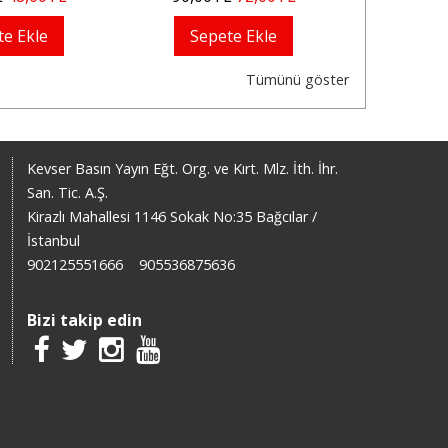
te Ekle
Sepete Ekle
Sep
Tümünü göster
Kevser Basın Yayın Eğt. Org. ve Kırt. Mlz. İth. İhr.
San. Tic. A.Ş.
Kirazlı Mahallesi 1146 Sokak No:35 Bağcılar /
İstanbul
902125551666
905536875636
Bizi takip edin