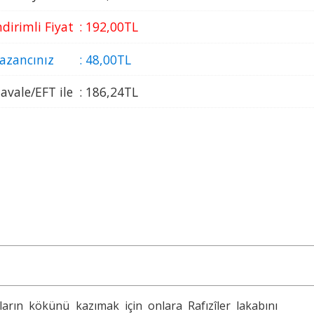
ndirimli Fiyat
:
192
,00
TL
azancınız
:
48
,00
TL
avale/EFT ile
:
186
,24
TL
arın kökünü kazımak için onlara Rafızîler lakabını