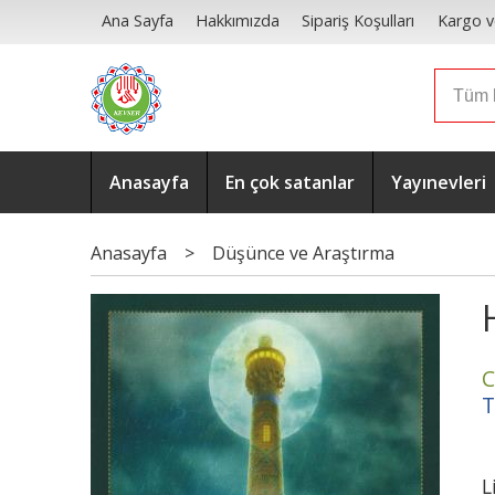
Ana Sayfa
Hakkımızda
Sipariş Koşulları
Kargo v
Anasayfa
En çok satanlar
Yayınevleri
Anasayfa
>
Düşünce ve Araştırma
C
T
L