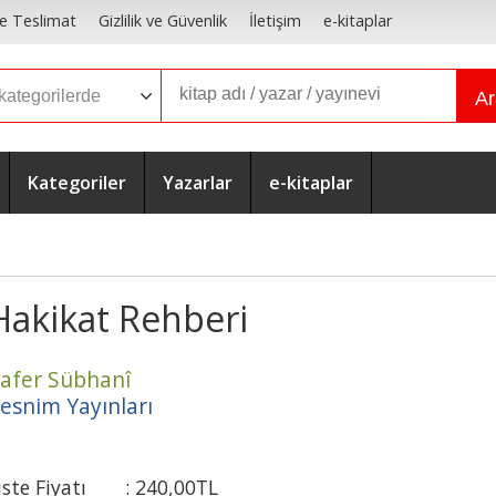
e Teslimat
Gizlilik ve Güvenlik
İletişim
e-kitaplar
A
Kategoriler
Yazarlar
e-kitaplar
Hakikat Rehberi
afer Sübhanî
esnim Yayınları
iste Fiyatı
:
240
,00
TL