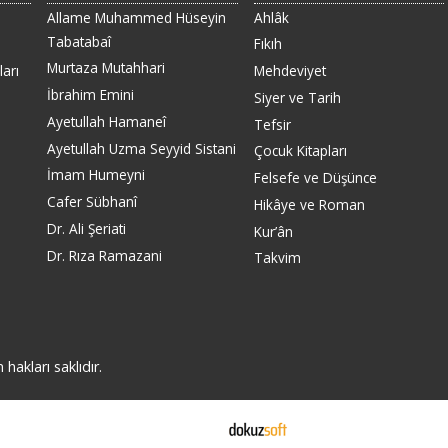
Allame Muhammed Hüseyin
Ahlâk
Tabatabaî
Fıkıh
Murtaza Mutahhari
arı
Mehdeviyet
İbrahim Emini
Siyer ve Tarih
Ayetullah Hamaneî
Tefsir
Ayetullah Uzma Seyyid Sistani
Çocuk Kitapları
İmam Humeyni
Felsefe ve Düşünce
Cafer Sübhanî
Hikâye ve Roman
Dr. Ali Şeriati
Kur’ân
Dr. Rıza Ramazani
Takvim
akları saklıdır.
E-ticaret