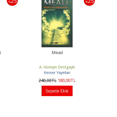
25
25
%
%
i
Mead
A. Hüseyin Destgayb
Kevser Yayınları
240
,00
TL
180
,00
TL
Sepete Ekle