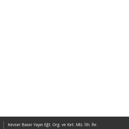
Kevser Basın Yayın Eğt. Org. ve Kırt. Mlz. İth. İhr.