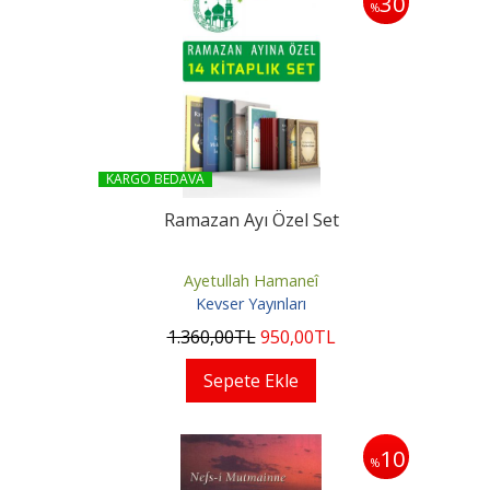
30
%
KARGO BEDAVA
Ramazan Ayı Özel Set
Ayetullah Hamaneî
Kevser Yayınları
1.360
,00
TL
950
,00
TL
Sepete Ekle
10
%