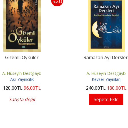
20
%
Gizemli Öyküler
Ramazan Ayı Dersler
A. Hüseyin Destgayb
A. Hüseyin Destgayb
Asr Yayıncılık
Kevser Yayınları
120
,00
TL
96
,00
TL
240
,00
TL
180
,00
TL
Satışta değil
Sepete Ekle