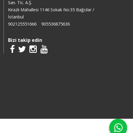
San. Tic. A.Ş.
Kirazlı Mahallesi 1146 Sokak No:35 Bağcılar /
İstanbul
902125551666
905536875636
Bizi takip edin