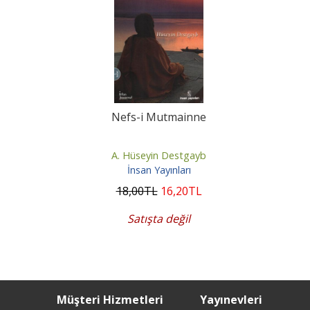
Nefs-i Mutmainne
A. Hüseyin Destgayb
İnsan Yayınları
18
,00
TL
16
,20
TL
Satışta değil
Müşteri Hizmetleri
Yayınevleri