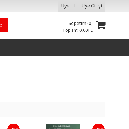
Üye ol
Üye Girişi
Sepetim (
0
)
ra
Toplam:
0
,00
TL