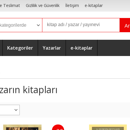
e Teslimat
Gizlilik ve Güvenlik
İletişim
e-kitaplar
A
Kategoriler
Yazarlar
e-kitaplar
b
arın kitapları