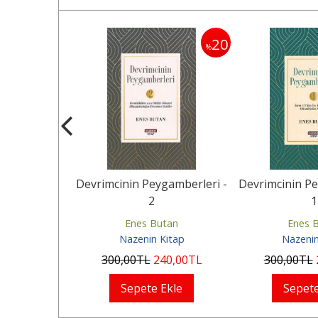
20
20
%
%
n
Devrimcinin Peygamberleri -
Devrimcinin Pe
2
1
imen
Enes Butan
Enes 
ayınevi
Nazenin Kitap
Nazenin
60
,00
TL
300
,00
TL
240
,00
TL
300
,00
TL
Ekle
Sepete Ekle
Sepete