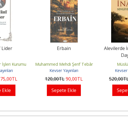
 Lider
Erbain
Alevilerde 
Da
r İşleri Kurumu
Muhammed Mehdi Şerif Tebâr
Müsl
ayınları
Kevser Yayınları
Kevser 
75
,00
TL
120
,00
TL
90
,00
TL
520
,00
T
 Ekle
Sepete Ekle
Sepe