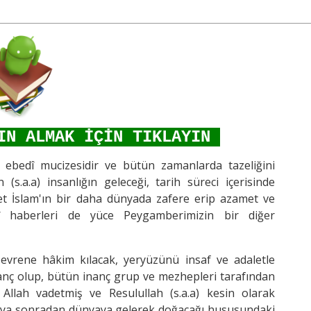
IN ALMAK İÇİN TIKLAYIN
) ebedî mucizesidir ve bütün zamanlarda tazeliğini
(s.a.a) insanlığın geleceği, tarih süreci içerisinde
yet İslam'ın bir daha dünyada zafere erip azamet ve
î haberleri de yüce Peygamberimizin bir diğer
i evrene hâkim kılacak, yeryüzünü insaf ve adaletle
nanç olup, bütün inanç grup ve mezhepleri tarafından
llah vadetmiş ve Resulullah (s.a.a) kesin olarak
eya sonradan dünyaya gelerek doğacağı hususundaki