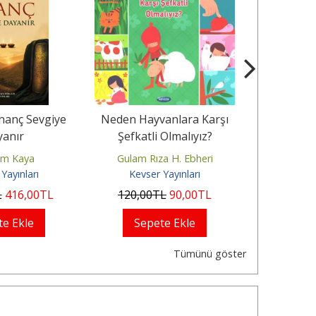
İnanç Sevgiye
Neden Hayvanlara Karşı
Neden Baş
yanır
Şefkatli Olmalıyız?
Ver
üm Kaya
Gulam Rıza H. Ebheri
Gulam R
Yayınları
Kevser Yayınları
Kevse
L
416
,00
TL
120
,00
TL
90
,00
TL
80
,00
te Ekle
Sepete Ekle
Sep
Tümünü göster