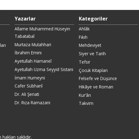
Yazarlar
Kategoriler
Allame Muhammed Hüseyin
Ahlâk
Tabatabaî
Fıkıh
Murtaza Mutahhari
arı
Mehdeviyet
İbrahim Emini
Siyer ve Tarih
Ayetullah Hamaneî
Tefsir
Ayetullah Uzma Seyyid Sistani
Çocuk Kitapları
İmam Humeyni
Felsefe ve Düşünce
Cafer Sübhanî
Hikâye ve Roman
Dr. Ali Şeriati
Kur’ân
Dr. Rıza Ramazani
Takvim
akları saklıdır.