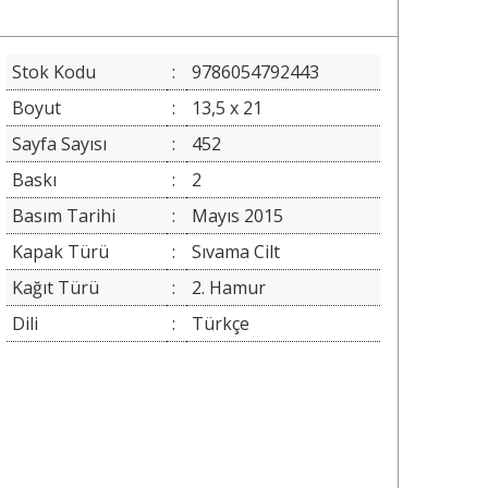
Stok Kodu
:
9786054792443
Boyut
:
13,5 x 21
Sayfa Sayısı
:
452
Baskı
:
2
Basım Tarihi
:
Mayıs 2015
Kapak Türü
:
Sıvama Cilt
Kağıt Türü
:
2. Hamur
Dili
:
Türkçe