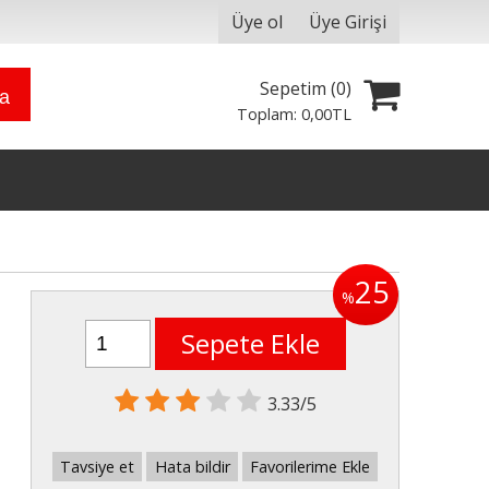
Üye ol
Üye Girişi
Sepetim (
0
)
ra
Toplam:
0
,00
TL
25
%
Sepete Ekle
3.33/5
Tavsiye et
Hata bildir
Favorilerime Ekle