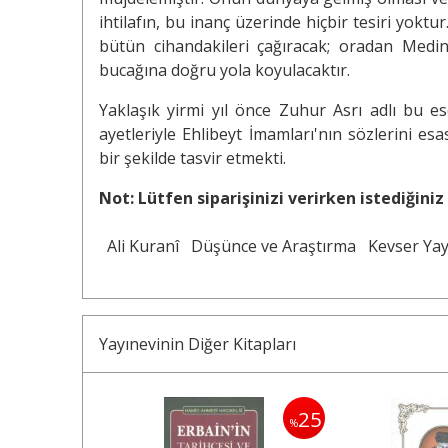
ihtilafın, bu inanç üzerinde hiçbir tesiri yok
bütün cihandakileri çağıracak; oradan Medi
bucağına doğru yola koyulacaktır.
Yaklaşık yirmi yıl önce Zuhur Asrı adlı bu e
ayetleriyle Ehlibeyt İmamları'nın sözlerini e
bir şekilde tasvir etmekti.
Not: Lütfen siparişinizi verirken istediğiniz 
Ali Kuranî
Düşünce ve Araştırma
Kevser Yay
Yayınevinin Diğer Kitapları
25
25
%
%