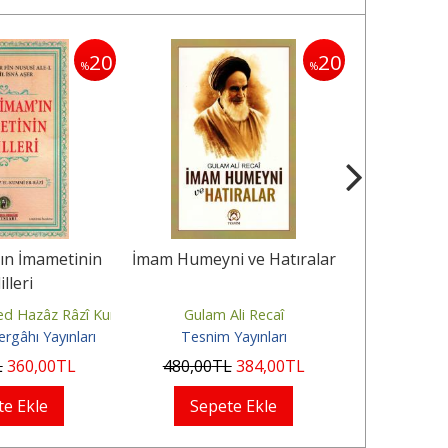
20
20
%
%
'ın İmametinin
İmam Humeyni ve Hatıralar
Anne Baba
illeri
ed Hazâz Râzî Kummî
Gulam Ali Recaî
Dr. 
rgâhı Yayınları
Tesnim Yayınları
Fecr
L
360
,00
TL
480
,00
TL
384
,00
TL
130
,00
te Ekle
Sepete Ekle
Sep