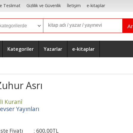
e Teslimat
Gizlilik ve Güvenlik
İletişim
e-kitaplar
A
Kategoriler
Yazarlar
e-kitaplar
Zuhur Asrı
li Kuranî
evser Yayınları
iste Fiyatı
:
600
,00
TL