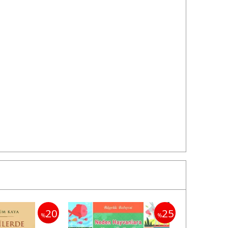
20
25
%
%