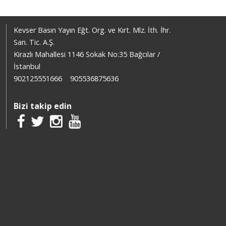
Kevser Basın Yayın Eğt. Org. ve Kırt. Mlz. İth. İhr.
San. Tic. A.Ş.
Kirazlı Mahallesi 1146 Sokak No:35 Bağcılar /
İstanbul
902125551666
905536875636
Bizi takip edin