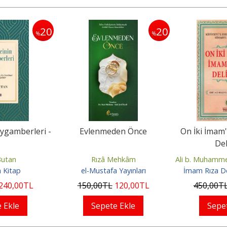
20
20
%
%
ygamberleri -
Evlenmeden Önce
On İki İmam
Del
Butan
Rızâ Mehkâm
Ali b. Muhamm
 Kitap
el-Mustafa Yayınları
İmam Rıza De
240
,00
TL
150
,00
TL
120
,00
TL
450
,00
T
 Ekle
Sepete Ekle
Sepe