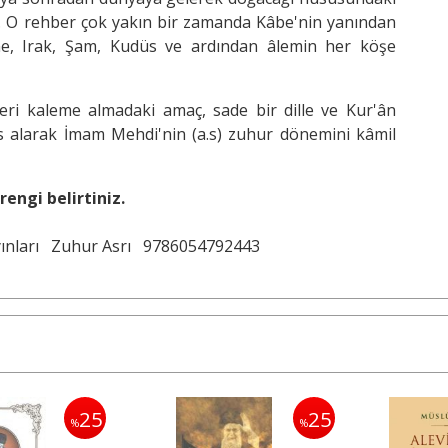
tur. O rehber çok yakın bir zamanda Kâbe'nin yanından
ne, Irak, Şam, Kudüs ve ardından âlemin her köşe
seri kaleme almadaki amaç, sade bir dille ve Kur'ân
sas alarak İmam Mehdi'nin (a.s) zuhur dönemini kâmil
rengi belirtiniz.
ınları
Zuhur Asrı
9786054792443
25
25
%
%