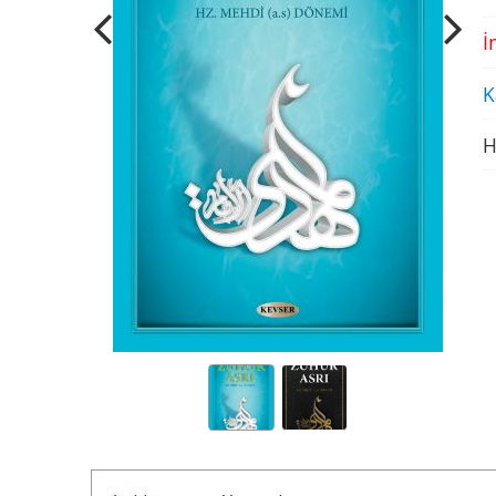
İ
K
H