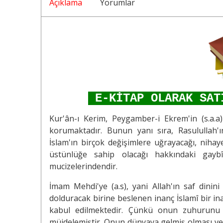
Açıklama
Yorumlar
E-KİTAP OLARAK SAT
Kur'ân-ı Kerim, Peygamber-i Ekrem'in (s.a.a
korumaktadır. Bunun yanı sıra, Rasulullah'ın 
İslam'ın birçok değişimlere uğrayacağı, niha
üstünlüğe sahip olacağı hakkındaki gayb
mucizelerindendir.
İmam Mehdi'ye (a.s), yani Allah'ın saf dinin
dolduracak birine beslenen inanç İslamî bir i
kabul edilmektedir. Çünkü onun zuhurunu A
müjdelemiştir. Onun dünyaya gelmiş olması v