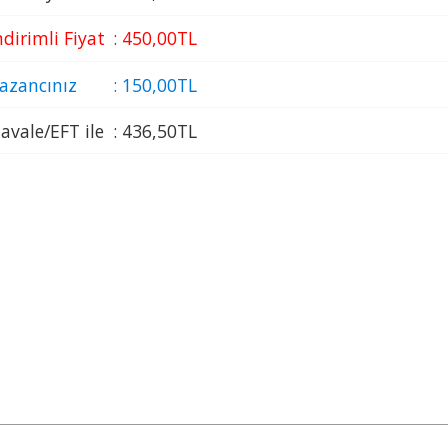
ndirimli Fiyat
:
450
,00
TL
azancınız
:
150
,00
TL
avale/EFT ile
:
436
,50
TL