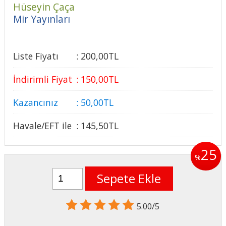
Hüseyin Çaça
Mir Yayınları
Liste Fiyatı
:
200
,00
TL
İndirimli Fiyat
:
150
,00
TL
Kazancınız
:
50
,00
TL
Havale/EFT ile
:
145
,50
TL
25
%
Sepete Ekle
5.00/5