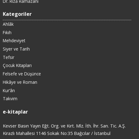
Dr. Rıza Ramazani
Kategoriler
Ahlâk
Fıkıh
Mehdeviyet
Siyer ve Tarih
Tefsir
Çocuk Kitapları
Felsefe ve Düşünce
Hikâye ve Roman
Kur’ân
Takvim
e-kitaplar
Kevser Basın Yayın Eğt. Org. ve Kırt. Mlz. İth. İhr. San. Tic. A.Ş.
Kirazlı Mahallesi 1146 Sokak No:35 Bağcılar / İstanbul