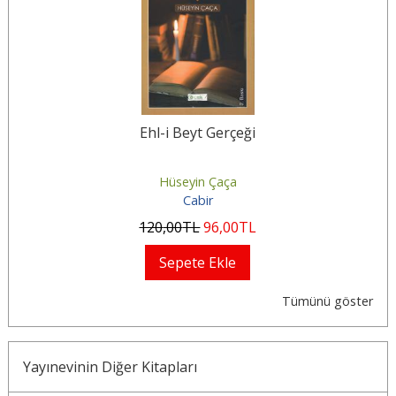
Ehl-i Beyt Gerçeği
Hüseyin Çaça
Cabir
120
,00
TL
96
,00
TL
Sepete Ekle
Tümünü göster
Yayınevinin Diğer Kitapları