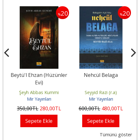
20
20
20
%
%
 1
Beytü'l Ehzan (Hüzünler
Nehcül Belaga
Evi)
i
Şeyh Abbas Kummi
Seyyid Razi (r.a)
P
Mir Yayınları
Mir Yayınları
350
,00
TL
280
,00
TL
600
,00
TL
480
,00
TL
Sepete Ekle
Sepete Ekle
Tümünü göster