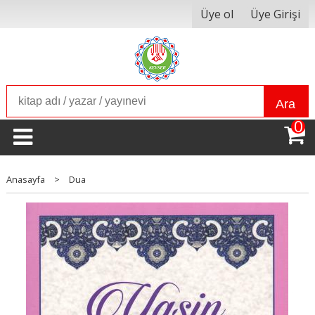
Üye ol
Üye Girişi
Ara
0
Anasayfa
>
Dua