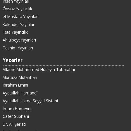
İnsan Yayınları
Önsöz Yayıncılık
el-Mustafa Yayınları
Kalender Yayınları
Feta Yayıncılık
Ahlulbeyt Yayınları
Tesnim Yayınları
Yazarlar
Allame Muhammed Hüseyin Tabatabaî
Murtaza Mutahhari
İbrahim Emini
Ayetullah Hamaneî
Ayetullah Uzma Seyyid Sistani
İmam Humeyni
Cafer Sübhanî
Dr. Ali Şeriati