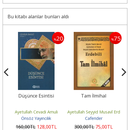
Bu kitabı alanlar bunları aldı
20
20
75
%
%
Düşünce Esintisi
Tam İlmihal
î
Ayetullah Cevadi Amuli
Ayetullah Seyyid Musavî Erdebilî
arı
Önsöz Yayıncılık
Caferider
160
,00
TL
128
,00
TL
300
,00
TL
75
,00
TL