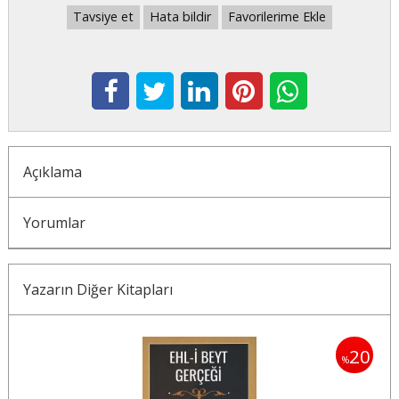
Tavsiye et
Hata bildir
Favorilerime Ekle
Açıklama
Yorumlar
Yazarın Diğer Kitapları
20
20
%