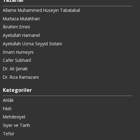
Yazarlar
Allame Muhammed Hüseyin Tabatabaî
Murtaza Mutahhari
İbrahim Emini
Ayetullah Hamaneî
Ayetullah Uzma Seyyid Sistani
İmam Humeyni
Cafer Sübhanî
Dr. Ali Şeriati
Dr. Rıza Ramazani
Kategoriler
Ahlâk
Fıkıh
Mehdeviyet
Siyer ve Tarih
Tefsir