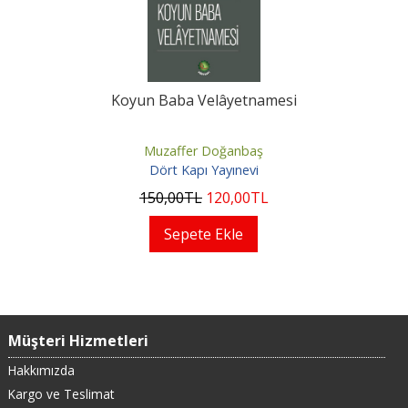
Koyun Baba Velâyetnamesi
Muzaffer Doğanbaş
Dört Kapı Yayınevi
150
,00
TL
120
,00
TL
Sepete Ekle
Müşteri Hizmetleri
Hakkımızda
Kargo ve Teslimat