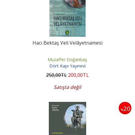
Hacı Bektaş Veli Velâyetnamesi
Muzaffer Doğanbaş
Dört Kapı Yayınevi
250
,00
TL
200
,00
TL
Satışta değil
20
%