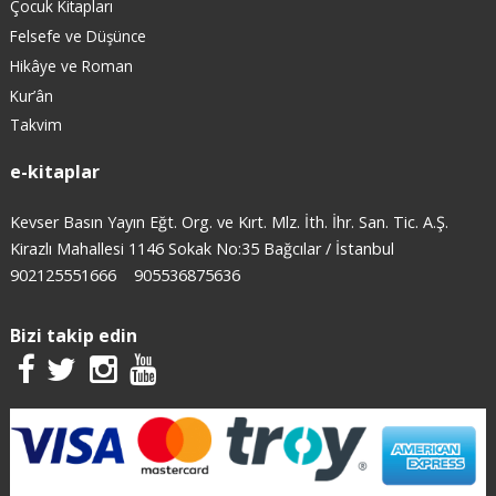
Çocuk Kitapları
Felsefe ve Düşünce
Hikâye ve Roman
Kur’ân
Takvim
e-kitaplar
Kevser Basın Yayın Eğt. Org. ve Kırt. Mlz. İth. İhr. San. Tic. A.Ş.
Kirazlı Mahallesi 1146 Sokak No:35 Bağcılar / İstanbul
902125551666
905536875636
Bizi takip edin