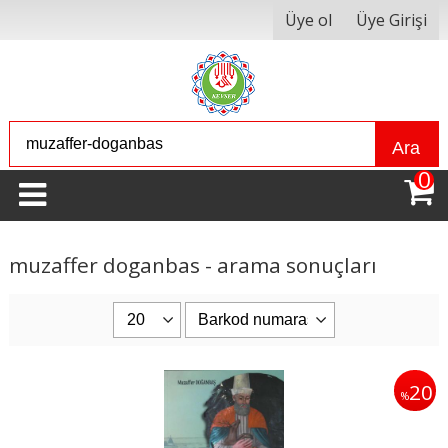
Üye ol
Üye Girişi
Ara
0
muzaffer doganbas - arama sonuçları
20
%