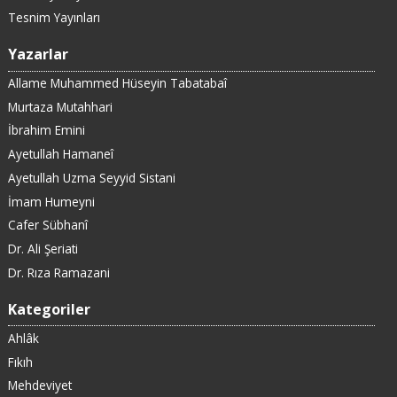
Tesnim Yayınları
Yazarlar
Allame Muhammed Hüseyin Tabatabaî
Murtaza Mutahhari
İbrahim Emini
Ayetullah Hamaneî
Ayetullah Uzma Seyyid Sistani
İmam Humeyni
Cafer Sübhanî
Dr. Ali Şeriati
Dr. Rıza Ramazani
Kategoriler
Ahlâk
Fıkıh
Mehdeviyet