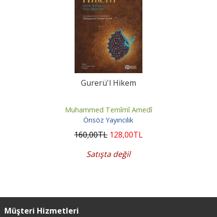
Gurerü'l Hikem
Muhammed Temîmî Amedî
Önsöz Yayıncılık
160
,00
TL
128
,00
TL
Satışta değil
Müşteri Hizmetleri