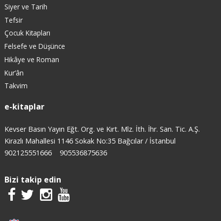
Siyer ve Tarih
Tefsir
Çocuk Kitapları
Felsefe ve Düşünce
Hikâye ve Roman
Kur’ân
Takvim
e-kitaplar
Kevser Basın Yayın Eğt. Org. ve Kırt. Mlz. İth. İhr. San. Tic. A.Ş.
Kirazlı Mahallesi 1146 Sokak No:35 Bağcılar / İstanbul
902125551666
905536875636
Bizi takip edin