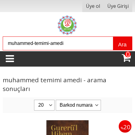
Üye ol
Üye Girişi
Ara
0
muhammed temimi amedi - arama
sonuçları
20
%