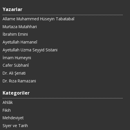
Yazarlar
Allame Muhammed Hüseyin Tabatabaî
Murtaza Mutahhari
İbrahim Emini
Ayetullah Hamaneî
Ayetullah Uzma Seyyid Sistani
İmam Humeyni
Cafer Sübhanî
Dr. Ali Şeriati
Dr. Rıza Ramazani
Kategoriler
Ahlâk
Fıkıh
Mehdeviyet
Siyer ve Tarih