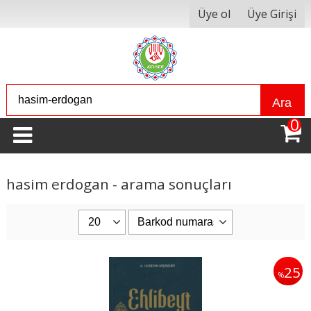
Üye ol
Üye Girişi
Ara
0
hasim erdogan - arama sonuçları
25
%