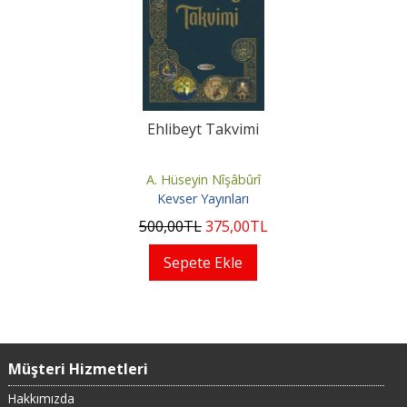
Ehlibeyt Takvimi
A. Hüseyin Nîşâbûrî
Kevser Yayınları
500
,00
TL
375
,00
TL
Sepete Ekle
Müşteri Hizmetleri
Hakkımızda