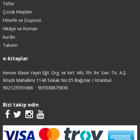
Tefsir
Çocuk Kitapları
Felsefe ve Düşünce
Hikâye ve Roman
Kur’ân
Takvim
e-kitaplar
Kevser Basın Yayın Eğt. Org. ve Kırt. Mlz. İth. İhr. San. Tic. A.Ş.
Kirazlı Mahallesi 1146 Sokak No:35 Bağcılar / İstanbul
902125551666
905536875636
Bizi takip edin