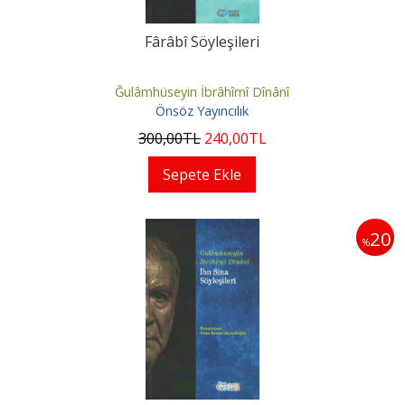
Fârâbî Söyleşileri
Ğulâmhüseyin İbrâhîmî Dînânî
Önsöz Yayıncılık
300
,00
TL
240
,00
TL
Sepete Ekle
20
%