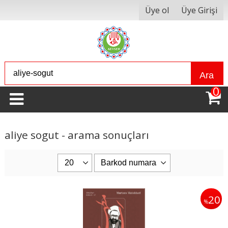
Üye ol
Üye Girişi
Ara
0
aliye sogut - arama sonuçları
20
%