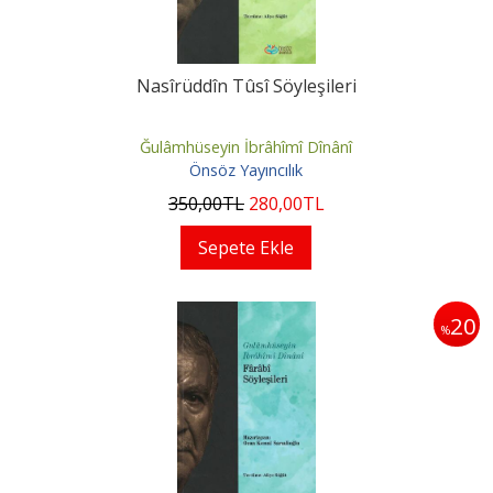
Nasîrüddîn Tûsî Söyleşileri
Ğulâmhüseyin İbrâhîmî Dînânî
Önsöz Yayıncılık
350
,00
TL
280
,00
TL
Sepete Ekle
20
%