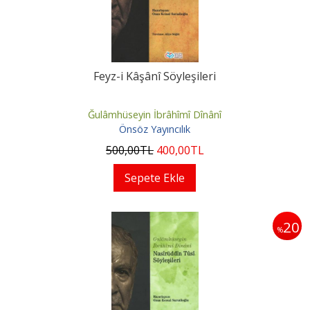
Feyz-i Kâşânî Söyleşileri
Ğulâmhüseyin İbrâhîmî Dînânî
Önsöz Yayıncılık
500
,00
TL
400
,00
TL
Sepete Ekle
20
%