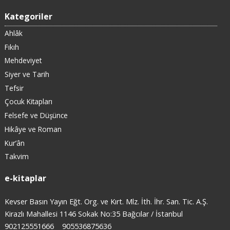
Kategoriler
Ahlâk
Fıkıh
Mehdeviyet
Siyer ve Tarih
Tefsir
Çocuk Kitapları
Felsefe ve Düşünce
Hikâye ve Roman
Kur’ân
Takvim
e-kitaplar
Kevser Basın Yayın Eğt. Org. ve Kırt. Mlz. İth. İhr. San. Tic. A.Ş.
Kirazlı Mahallesi 1146 Sokak No:35 Bağcılar / İstanbul
902125551666
905536875636