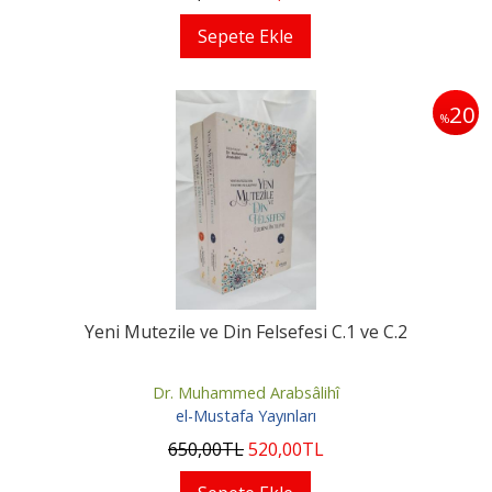
Sepete Ekle
20
%
Yeni Mutezile ve Din Felsefesi C.1 ve C.2
Dr. Muhammed Arabsâlihî
el-Mustafa Yayınları
650
,00
TL
520
,00
TL