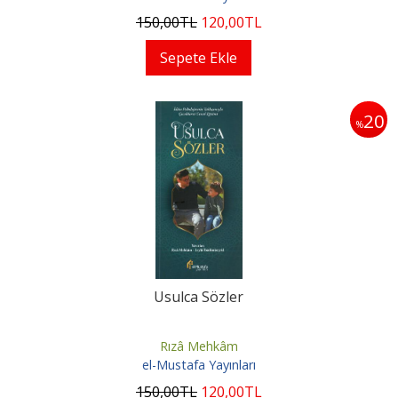
150
,00
TL
120
,00
TL
Sepete Ekle
20
%
Usulca Sözler
Rızâ Mehkâm
el-Mustafa Yayınları
150
,00
TL
120
,00
TL