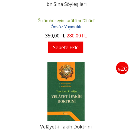
İbn Sina Söyleşileri
Ğulâmhüseyin İbrâhîmî Dînânî
Önsöz Yayıncılık
350
,00
TL
280
,00
TL
Sepete Ekle
20
%
Velâyet-i Fakih Doktrini