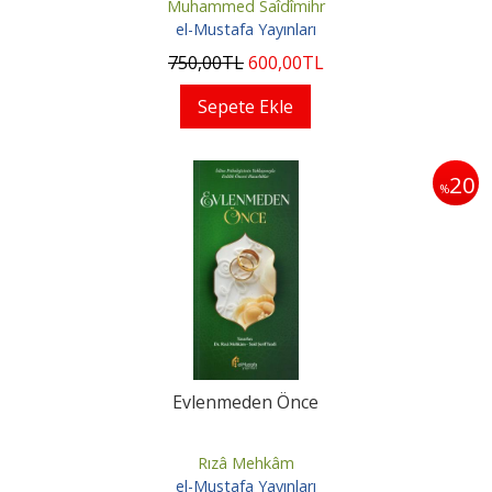
Muhammed Saîdîmihr
el-Mustafa Yayınları
750
,00
TL
600
,00
TL
Sepete Ekle
20
%
Evlenmeden Önce
Rızâ Mehkâm
el-Mustafa Yayınları