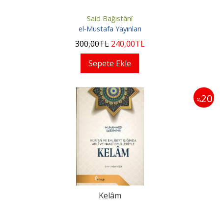
Said Bağıstânî
el-Mustafa Yayınları
300
,00
TL
240
,00
TL
Sepete Ekle
20
%
Kelâm