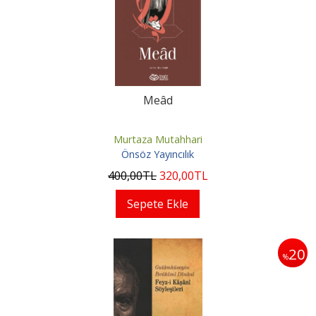
Meâd
Murtaza Mutahhari
Önsöz Yayıncılık
400
,00
TL
320
,00
TL
Sepete Ekle
20
%