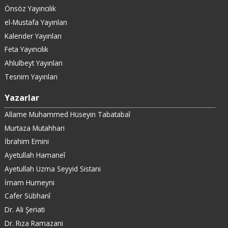
Önsöz Yayıncılık
el-Mustafa Yayınları
Kalender Yayınları
Feta Yayıncılık
Ahlulbeyt Yayınları
Tesnim Yayınları
Yazarlar
Allame Muhammed Hüseyin Tabatabaî
Murtaza Mutahhari
İbrahim Emini
Ayetullah Hamaneî
Ayetullah Uzma Seyyid Sistani
İmam Humeyni
Cafer Sübhanî
Dr. Ali Şeriati
Dr. Rıza Ramazani