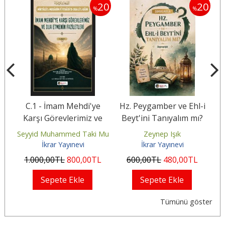
20
20
20
%
%
e
C.1 - İmam Mehdi'ye
Hz. Peygamber ve Ehl-i
K
e
Karşı Görevlerimiz ve
Beyt'ini Tanıyalım mı?
ri
Dua Etmenin Faziletleri
usevî İsfahanî
Seyyid Muhammed Taki Musevî İsfahanî
Zeynep Işık
İkrar Yayınevi
İkrar Yayınevi
L
1.000
,00
TL
800
,00
TL
600
,00
TL
480
,00
TL
Sepete Ekle
Sepete Ekle
Tümünü göster