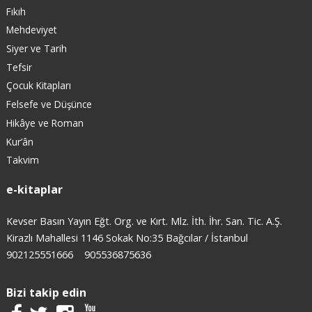
Fıkıh
Mehdeviyet
Siyer ve Tarih
Tefsir
Çocuk Kitapları
Felsefe ve Düşünce
Hikâye ve Roman
Kur’ân
Takvim
e-kitaplar
Kevser Basın Yayın Eğt. Org. ve Kırt. Mlz. İth. İhr. San. Tic. A.Ş.
Kirazlı Mahallesi 1146 Sokak No:35 Bağcılar / İstanbul
902125551666
905536875636
Bizi takip edin