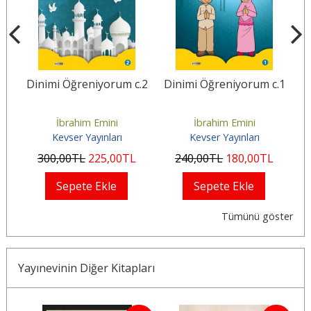
Dinimi Öğreniyorum c.2
Dinimi Öğreniyorum c.1
İbrahim Emini
İbrahim Emini
Kevser Yayınları
Kevser Yayınları
300
,00
TL
225
,00
TL
240
,00
TL
180
,00
TL
Sepete Ekle
Sepete Ekle
Tümünü göster
Yayınevinin Diğer Kitapları