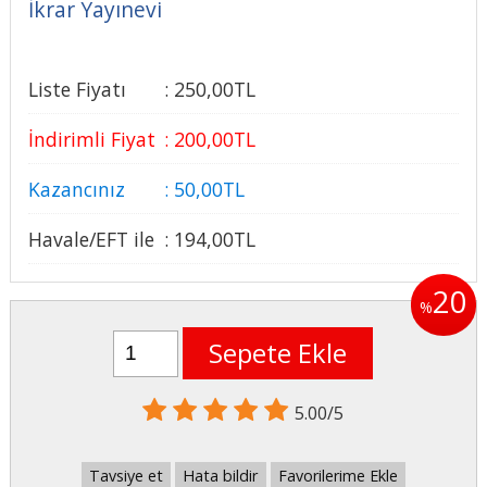
İkrar Yayınevi
Liste Fiyatı
:
250
,00
TL
İndirimli Fiyat
:
200
,00
TL
Kazancınız
:
50
,00
TL
Havale/EFT ile
:
194
,00
TL
20
%
Sepete Ekle
5.00/5
Tavsiye et
Hata bildir
Favorilerime Ekle