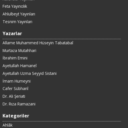
Feta Yayıncılık
Ahlulbeyt Yayınları
Tesnim Yayınları
Yazarlar
Allame Muhammed Hüseyin Tabatabaî
Murtaza Mutahhari
İbrahim Emini
Ayetullah Hamaneî
Ayetullah Uzma Seyyid Sistani
İmam Humeyni
Cafer Sübhanî
Dr. Ali Şeriati
Dr. Rıza Ramazani
Kategoriler
Ahlâk