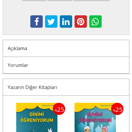
Açıklama
Yorumlar
Yazarın Diğer Kitapları
20
25
25
%
%