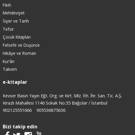
Fıkıh
Mehdeviyet
Siyer ve Tarih
Tefsir
Çocuk Kitapları
Felsefe ve Düşünce
Hikâye ve Roman
Kur’ân
Takvim
e-kitaplar
Kevser Basın Yayın Eğt. Org. ve Kırt. Mlz. İth. İhr. San. Tic. A.Ş.
Kirazlı Mahallesi 1146 Sokak No:35 Bağcılar / İstanbul
902125551666
905536875636
Bizi takip edin