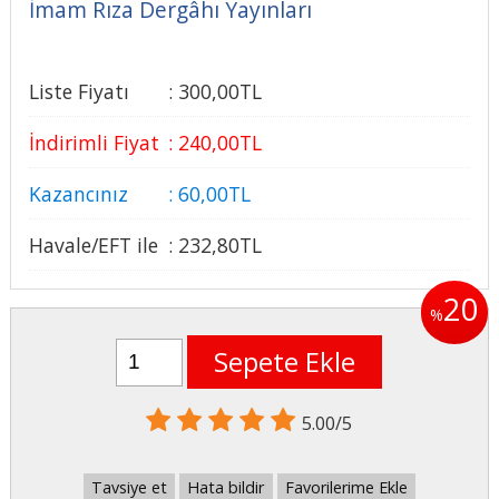
İmam Rıza Dergâhı Yayınları
Liste Fiyatı
:
300
,00
TL
İndirimli Fiyat
:
240
,00
TL
Kazancınız
:
60
,00
TL
Havale/EFT ile
:
232
,80
TL
20
%
Sepete Ekle
5.00/5
Tavsiye et
Hata bildir
Favorilerime Ekle