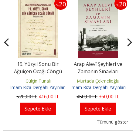
20
20
20
%
%
19. Yüzyıl Sonu Bir
Arap Alevî Şeyhleri ve
Ağuiçen Ocağı Cöngü
Zamanın Sınavları
Gülçin Tunalı
Murtada Çekmelioğlu
arı
İmam Rıza Dergâhı Yayınları
İmam Rıza Dergâhı Yayınları
İm
520
,00
TL
416
,00
TL
450
,00
TL
360
,00
TL
Sepete Ekle
Sepete Ekle
Tümünü göster