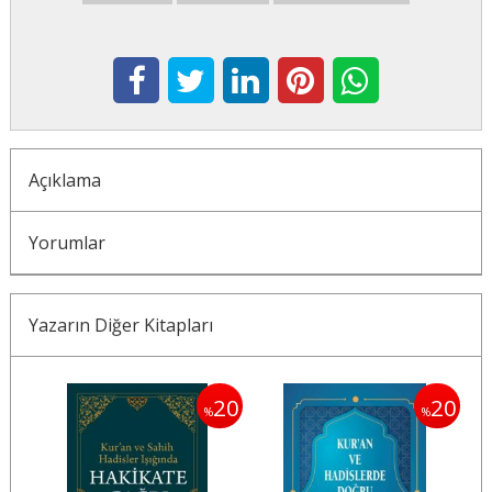
Açıklama
Yorumlar
Yazarın Diğer Kitapları
20
20
20
%
%