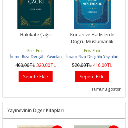
Hakikate Çağrı
Kur'an ve Hadislerde
Doğru Müslümanlık
Enis Emir
Enis Emir
arı
İmam Rıza Dergâhı Yayınları
İmam Rıza Dergâhı Yayınları
İm
400
,00
TL
320
,00
TL
520
,00
TL
416
,00
TL
Sepete Ekle
Sepete Ekle
Tümünü göster
Yayınevinin Diğer Kitapları