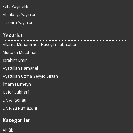
Feta Yayıncılık
Ahlulbeyt Yayınları
Tesnim Yayınları
Yazarlar
Allame Muhammed Hüseyin Tabatabaî
Murtaza Mutahhari
İbrahim Emini
Ayetullah Hamaneî
Ayetullah Uzma Seyyid Sistani
İmam Humeyni
Cafer Sübhanî
Dr. Ali Şeriati
Dr. Rıza Ramazani
Kategoriler
Ahlâk