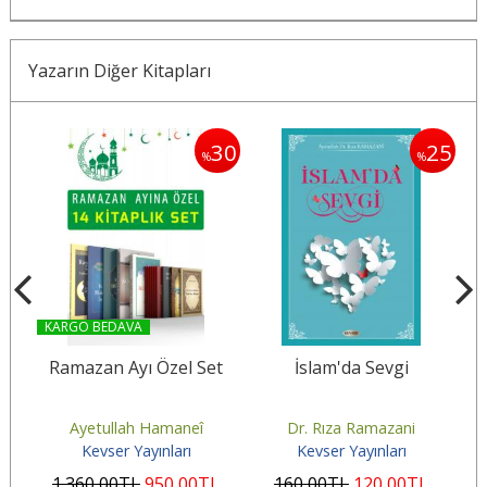
Yazarın Diğer Kitapları
50
30
25
%
%
KARGO BEDAVA
am
Ramazan Ayı Özel Set
İslam'da Sevgi
Ayetullah Hamaneî
Dr. Rıza Ramazani
Kevser Yayınları
Kevser Yayınları
L
1.360
,00
TL
950
,00
TL
160
,00
TL
120
,00
TL