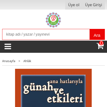
Üye ol
Üye Girişi
Ara
0
Anasayfa
>
Ahlâk