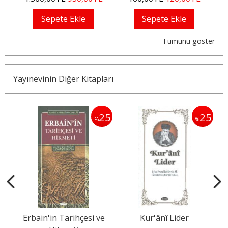
Sepete Ekle
Sepete Ekle
Tümünü göster
Yayınevinin Diğer Kitapları
25
25
25
%
%
Erbain'in Tarihçesi ve
Kur'ânî Lider