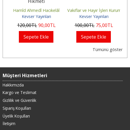
Hikmeti
Caferî
Hamîd Ahmedî Hacıkelâî
Vakıflar ve Hayır İşleri Kurumu
Mu
Kevser Yayınları
Kevser Yayınları
120
,00
TL
90
,00
TL
100
,00
TL
75
,00
TL
Sepete Ekle
Sepete Ekle
Tümünü göster
Müşteri Hizmetleri
Hakkımızda
Kargo ve Teslimat
Gizlilik ve Güvenlik
Sipariş Koşulları
Üyelik Koşulları
İletişim