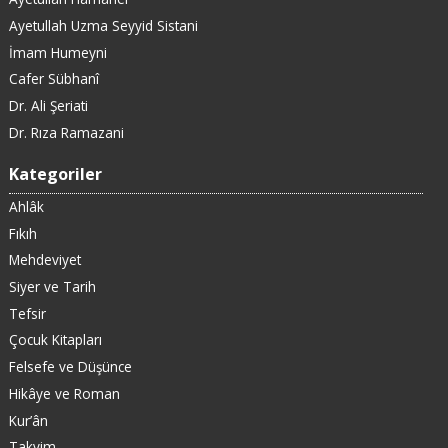
Ayetullah Uzma Seyyid Sistani
İmam Humeyni
Cafer Sübhanî
Dr. Ali Şeriati
Dr. Rıza Ramazani
Kategoriler
Ahlâk
Fıkıh
Mehdeviyet
Siyer ve Tarih
Tefsir
Çocuk Kitapları
Felsefe ve Düşünce
Hikâye ve Roman
Kur’ân
Takvim