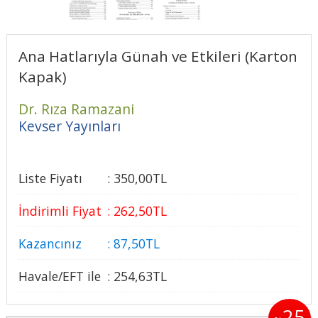
Ana Hatlarıyla Günah ve Etkileri (Karton
Kapak)
Dr. Rıza Ramazani
Kevser Yayınları
Liste Fiyatı
:
350
,00
TL
İndirimli Fiyat
:
262
,50
TL
Kazancınız
:
87
,50
TL
Havale/EFT ile
:
254
,63
TL
25