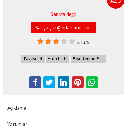
%
Satışta değil
Satışa çıktığında haber ver
3.13/5
Tavsiye et
Hata bildir
Favorilerime Ekle
Açıklama
Yorumlar