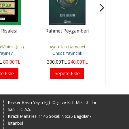
Risalesi
Rahmet Peygamberi
Kadir Ge
lâbidin (a.s)
Ayetullah Hamaneî
Ayetul
Yayınevi
Önsöz Yayıncılık
Neynev
L
80
,00
TL
300
,00
TL
240
,00
TL
600
,00
te Ekle
Sepete Ekle
Sep
Kevser Basın Yayın Eğt. Org. ve Kırt. Mlz. İth. İhr.
San. Tic. A.Ş.
Kirazlı Mahallesi 1146 Sokak No:35 Bağcılar /
İstanbul