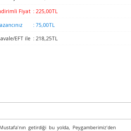
ndirimli Fiyat
:
225
,00
TL
azancınız
:
75
,00
TL
avale/EFT ile
:
218
,25
TL
Mustafa'nın getirdiği bu yolda, Peygamberimiz'den