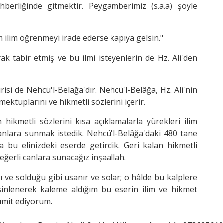
hberliğinde gitmektir. Peygamberimiz (s.a.a) şöyle
im ilim öğrenmeyi irade ederse kapıya gelsin."
rak tabir etmiş ve bu ilmi isteyenlerin de Hz. Ali'den
isi de Nehcü'l-Belağa'dır. Nehcü'l-Belâğa, Hz. Ali'nin
 mektuplarını ve hikmetli sözlerini içerir.
 hikmetli sözlerini kısa açıklamalarla yürekleri ilim
anlara sunmak istedik. Nehcü'l-Belâğa'daki 480 tane
la bu elinizdeki eserde getirdik. Geri kalan hikmetli
 değerli canlara sunacağız inşaallah.
ğı ve solduğu gibi usanır ve solar; o hâlde bu kalplere
sinlenerek kaleme aldığım bu eserin ilim ve hikmet
ümit ediyorum.