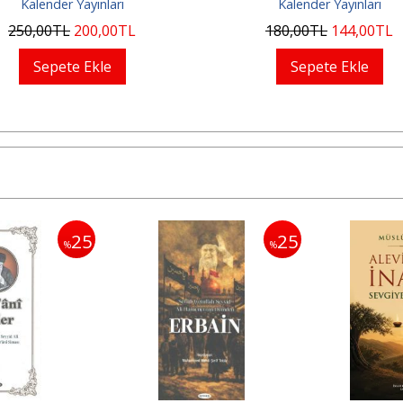
Kalender Yayınları
Kalender Yayınları
250
,00
TL
200
,00
TL
180
,00
TL
144
,00
TL
Sepete Ekle
Sepete Ekle
25
25
%
%