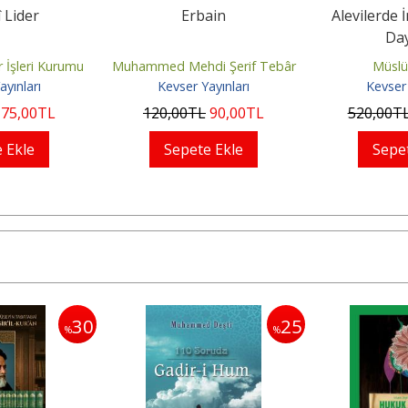
 Lider
Erbain
Alevilerde 
Da
r İşleri Kurumu
Muhammed Mehdi Şerif Tebâr
Müsl
ayınları
Kevser Yayınları
Kevser 
75
,00
TL
120
,00
TL
90
,00
TL
520
,00
T
 Ekle
Sepete Ekle
Sepe
30
25
%
%