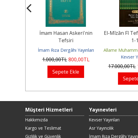
salesi
İmam Hasan Askeri'nin
El-Mîzân Fî Tefs
Tefsiri
1-
 Hüseyin Tabatabaî
İmam Rıza Dergâhı Yayınları
Allame Muhamme
ınları
Kevser Y
1.000
,00
TL
800
,00
TL
50
,00
TL
17.000
,00
TL
Sepete Ekle
Ekle
Sepete
Müşteri Hizmetleri
Yayınevleri
Hakkımızda
Kevser Yayınları
Kargo ve Teslimat
Asr Yayıncılık
Gizlilik ve Güvenlik
İmam Rıza Dergâhı Yayınl