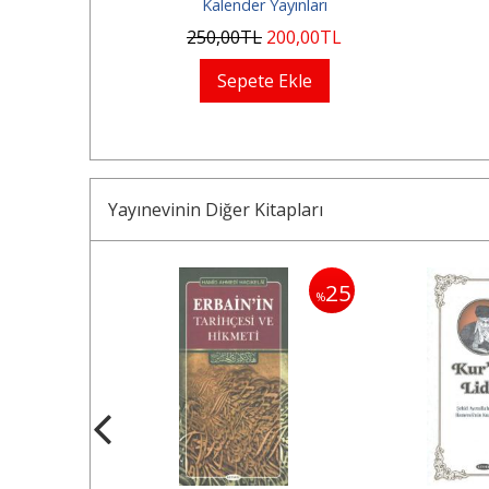
arı
Kalender Yayınları
0
TL
250
,00
TL
200
,00
TL
Sepete Ekle
Yayınevinin Diğer Kitapları
25
25
%
%