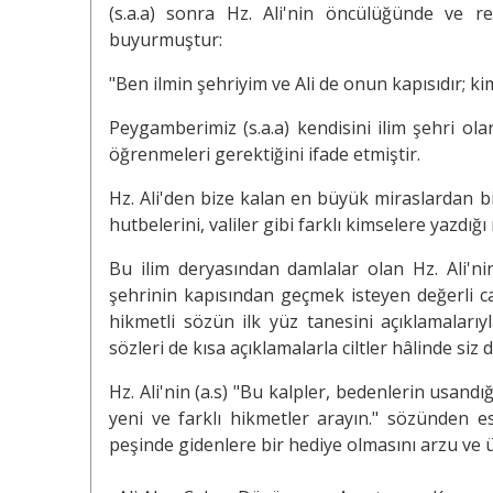
(s.a.a) sonra Hz. Ali'nin öncülüğünde ve re
buyurmuştur:
"Ben ilmin şehriyim ve Ali de onun kapısıdır; k
Peygamberimiz (s.a.a) kendisini ilim şehri ola
öğrenmeleri gerektiğini ifade etmiştir.
Hz. Ali'den bize kalan en büyük miraslardan bir
hutbelerini, valiler gibi farklı kimselere yazdığı
Bu ilim deryasından damlalar olan Hz. Ali'nin
şehrinin kapısından geçmek isteyen değerli c
hikmetli sözün ilk yüz tanesini açıklamalarıy
sözleri de kısa açıklamalarla ciltler hâlinde siz
Hz. Ali'nin (a.s) "Bu kalpler, bedenlerin usandı
yeni ve farklı hikmetler arayın." sözünden e
peşinde gidenlere bir hediye olmasını arzu ve 