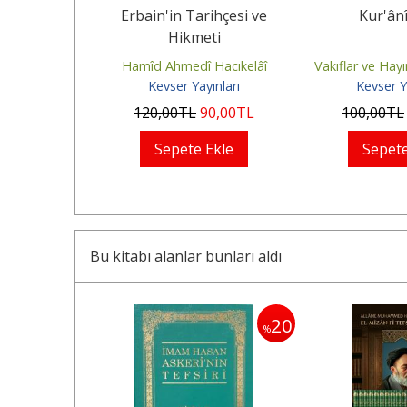
(Ona Selam
Erbain'in Tarihçesi ve
Kur'ânî
C.1
Hikmeti
 Taki Caferî
Hamîd Ahmedî Hacıkelâî
Vakıflar ve Hayı
ınları
Kevser Yayınları
Kevser Y
25
,00
TL
120
,00
TL
90
,00
TL
100
,00
TL
Ekle
Sepete Ekle
Sepete
Bu kitabı alanlar bunları aldı
25
20
%
%