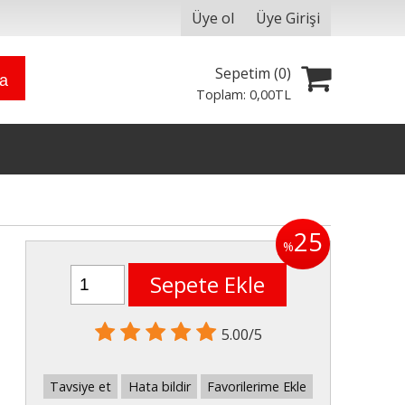
Üye ol
Üye Girişi
Sepetim (
0
)
ra
Toplam:
0
,00
TL
25
%
Sepete Ekle
5.00/5
Tavsiye et
Hata bildir
Favorilerime Ekle