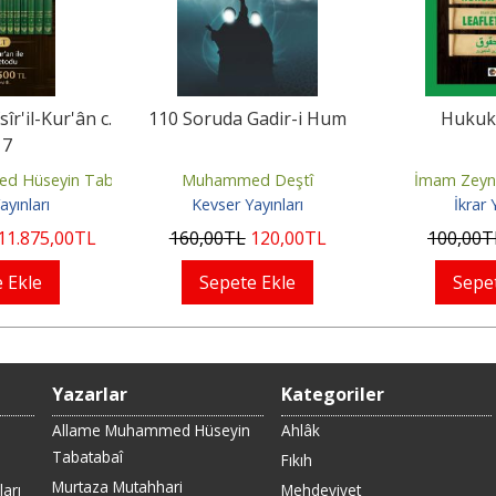
îr'il-Kur'ân c.
110 Soruda Gadir-i Hum
Hukuk 
17
d Hüseyin Tabatabaî
Muhammed Deştî
İmam Zeyne
ayınları
Kevser Yayınları
İkrar 
11.875
,00
TL
160
,00
TL
120
,00
TL
100
,00
T
 Ekle
Sepete Ekle
Sepe
Yazarlar
Kategoriler
Allame Muhammed Hüseyin
Ahlâk
Tabatabaî
Fıkıh
Murtaza Mutahhari
arı
Mehdeviyet