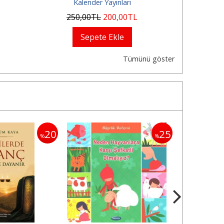
Kalender Yayınları
Ka
250
,00
TL
200
,00
TL
250
Sepete Ekle
Tümünü göster
20
25
%
%