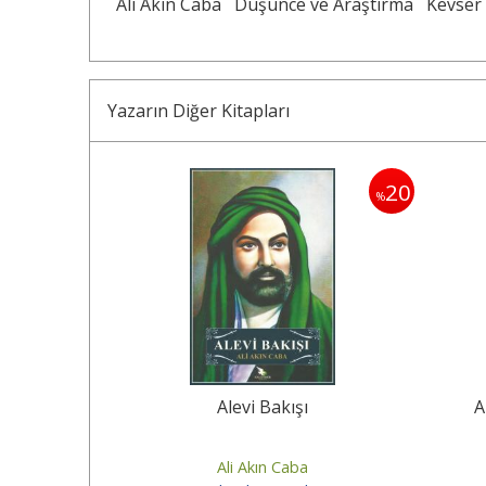
Ali Akın Caba
Düşünce ve Araştırma
Kevser 
Yazarın Diğer Kitapları
20
20
%
%
ik Ruhu
Alevi Bakışı
A
Ali Akın Caba