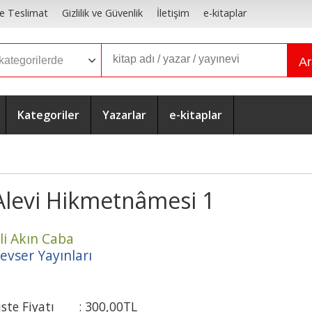
e Teslimat
Gizlilik ve Güvenlik
İletişim
e-kitaplar
A
Kategoriler
Yazarlar
e-kitaplar
Alevi Hikmetnâmesi 1
li Akın Caba
evser Yayınları
iste Fiyatı
:
300
,00
TL