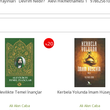
Yayınları
Devrim Nedir?
Alevi Hikmetnâmesi 1
978625610
20
%
levilikte Temel İnançlar
Kerbela Yolunda İmam Hüseyi
Ali Akın Caba
Ali Akın Caba