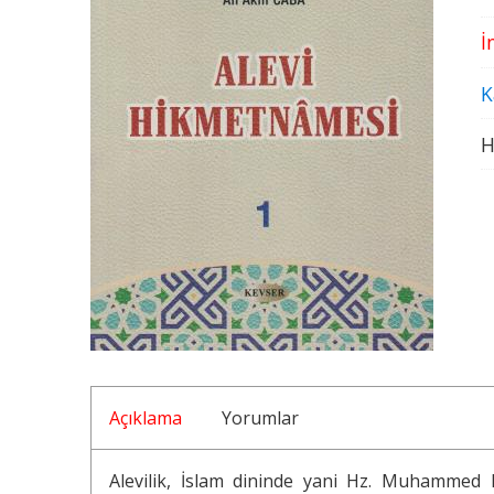
İ
K
H
Açıklama
Yorumlar
Alevilik, İslam dininde yani Hz. Muhammed 