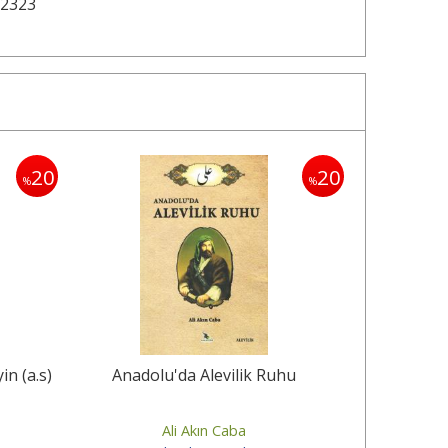
2323
20
20
%
%
n (a.s)
Anadolu'da Alevilik Ruhu
Ali Akın Caba