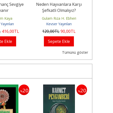
İnanç Sevgiye
Neden Hayvanlara Karşı
Neden Baş
yanır
Şefkatli Olmalıyız?
Ver
üm Kaya
Gulam Rıza H. Ebheri
Gulam R
Yayınları
Kevser Yayınları
Kevse
L
416
,00
TL
120
,00
TL
90
,00
TL
80
,00
te Ekle
Sepete Ekle
Sep
Tümünü göster
20
20
%
%