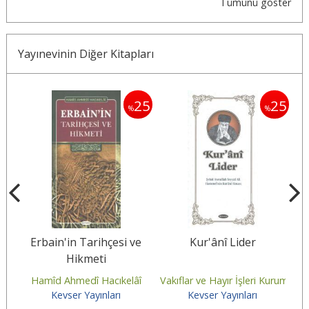
Tümünü göster
Yayınevinin Diğer Kitapları
25
25
25
%
%
Erbain'in Tarihçesi ve
Kur'ânî Lider
Hikmeti
Caferî
Hamîd Ahmedî Hacıkelâî
Vakıflar ve Hayır İşleri Kurumu
Mu
Kevser Yayınları
Kevser Yayınları