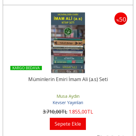
50
50
%
KARGO BEDAVA
K
Müminlerin Emiri İmam Ali (a.s) Seti
Musa Aydın
Kevser Yayınları
3.710
,00
TL
1.855
,00
TL
Sepete Ekle