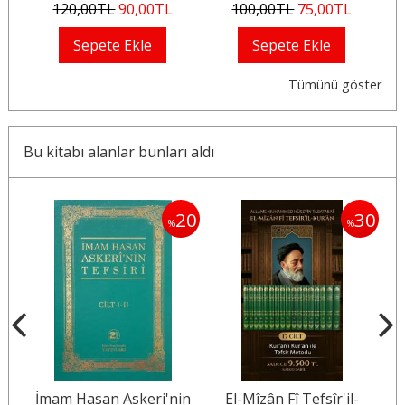
120
,00
TL
90
,00
TL
100
,00
TL
75
,00
TL
Sepete Ekle
Sepete Ekle
Tümünü göster
Bu kitabı alanlar bunları aldı
25
20
30
%
%
1
İmam Hasan Askeri'nin
El-Mîzân Fî Tefsîr'il-