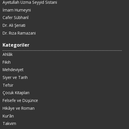
Ayetullah Uzma Seyyid Sistani
İmam Humeyni
Cafer Sübhanî
Dr. Ali Şeriati
Dr. Rıza Ramazani
Kategoriler
Ahlâk
Fıkıh
Mehdeviyet
Siyer ve Tarih
Tefsir
Çocuk Kitapları
Felsefe ve Düşünce
Hikâye ve Roman
Kur’ân
Takvim