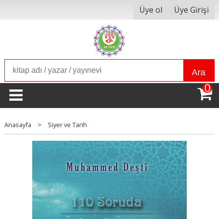
Üye ol
Üye Girişi
Ara
0
Anasayfa
>
Siyer ve Tarih