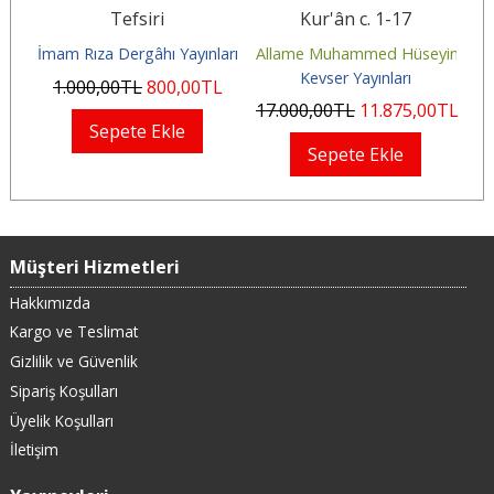
Tefsiri
Kur'ân c. 1-17
İmam Rıza Dergâhı Yayınları
Allame Muhammed Hüseyin Tab
Kevser Yayınları
1.000
,00
TL
800
,00
TL
17.000
,00
TL
11.875
,00
TL
Sepete Ekle
Sepete Ekle
Müşteri Hizmetleri
Hakkımızda
Kargo ve Teslimat
Gizlilik ve Güvenlik
Sipariş Koşulları
Üyelik Koşulları
İletişim