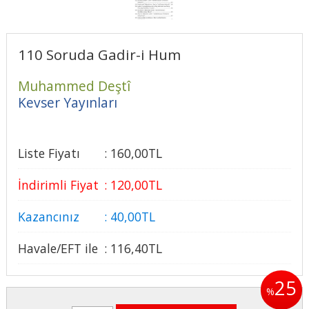
110 Soruda Gadir-i Hum
Muhammed Deştî
Kevser Yayınları
Liste Fiyatı
:
160
,00
TL
İndirimli Fiyat
:
120
,00
TL
Kazancınız
:
40
,00
TL
Havale/EFT ile
:
116
,40
TL
25
%