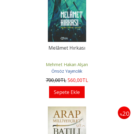
Melâmet Hırkası
Mehmet Hakan Alşan
Önsöz Yayıncılık
700
,00
TL
560
,00
TL
Sepete Ekle
20
%