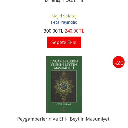
Direnişin Otuz Yılı
Majid Safataj
Feta Yayıncılık
300
,00
TL
240
,00
TL
Sepete Ekle
20
%
Peygamberlerin Ve Ehl-i Beyt'in Masumiyeti