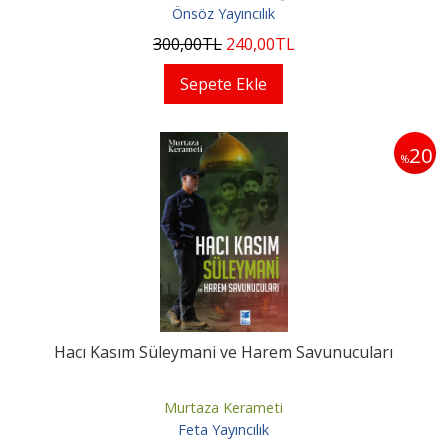
Önsöz Yayıncılık
300
,00
TL
240
,00
TL
Sepete Ekle
20
%
Hacı Kasım Süleymani ve Harem Savunucuları
Murtaza Kerameti
Feta Yayıncılık