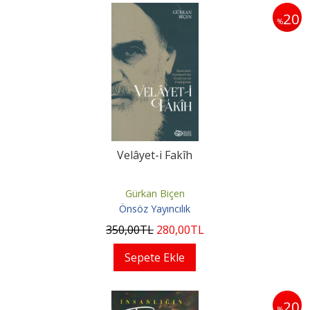
20
%
Velâyet-i Fakîh
Gürkan Biçen
Önsöz Yayıncılık
350
,00
TL
280
,00
TL
Sepete Ekle
20
%