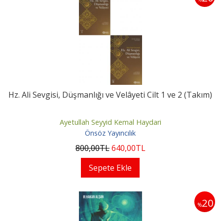
Hz. Ali Sevgisi, Düşmanlığı ve Velâyeti Cilt 1 ve 2 (Takım)
Ayetullah Seyyid Kemal Haydari
Önsöz Yayıncılık
800
,00
TL
640
,00
TL
Sepete Ekle
20
%