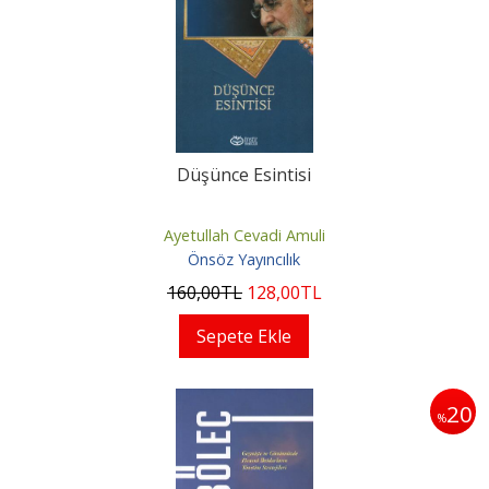
Düşünce Esintisi
Ayetullah Cevadi Amuli
Önsöz Yayıncılık
160
,00
TL
128
,00
TL
Sepete Ekle
20
%