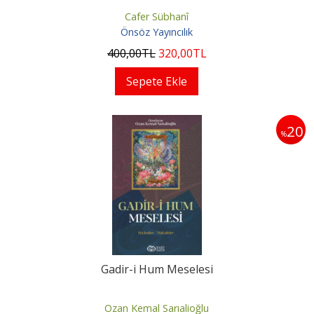
Cafer Sübhanî
Önsöz Yayıncılık
400
,00
TL
320
,00
TL
Sepete Ekle
20
%
Gadir-i Hum Meselesi
Ozan Kemal Sarıalioğlu