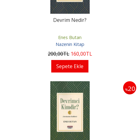
Devrim Nedir?
Enes Butan
Nazenin Kitap
200
,00
TL
160
,00
TL
Sepete Ekle
20
%