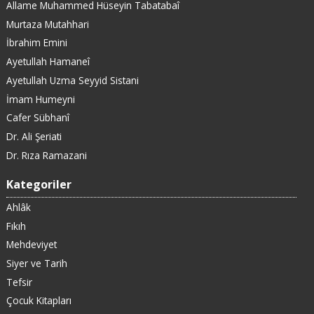
Allame Muhammed Hüseyin Tabatabaî
Murtaza Mutahhari
İbrahim Emini
Ayetullah Hamaneî
Ayetullah Uzma Seyyid Sistani
İmam Humeyni
Cafer Sübhanî
Dr. Ali Şeriati
Dr. Rıza Ramazani
Kategoriler
Ahlâk
Fıkıh
Mehdeviyet
Siyer ve Tarih
Tefsir
Çocuk Kitapları