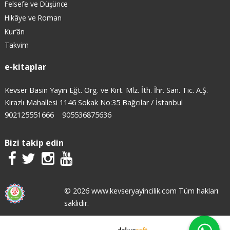
Felsefe ve Düşünce
Hikâye ve Roman
Kur’ân
Takvim
e-kitaplar
Kevser Basın Yayın Eğt. Org. ve Kırt. Mlz. İth. İhr. San. Tic. A.Ş.
Kirazlı Mahallesi 1146 Sokak No:35 Bağcılar / İstanbul
902125551666
905536875636
Bizi takip edin
© 2026 www.kevseryayincilik.com Tüm hakları
saklıdır.
E-ticaret