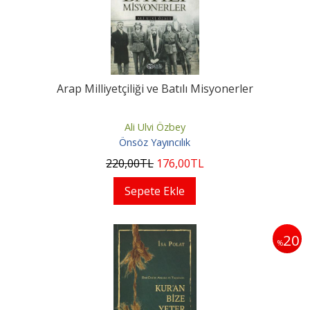
Arap Milliyetçiliği ve Batılı Misyonerler
Ali Ulvi Özbey
Önsöz Yayıncılık
220
,00
TL
176
,00
TL
Sepete Ekle
20
%