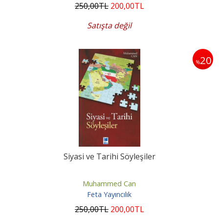
250
,00
TL
200
,00
TL
Satışta değil
20
%
Siyasi ve Tarihi Söyleşiler
Muhammed Can
Feta Yayıncılık
250
,00
TL
200
,00
TL