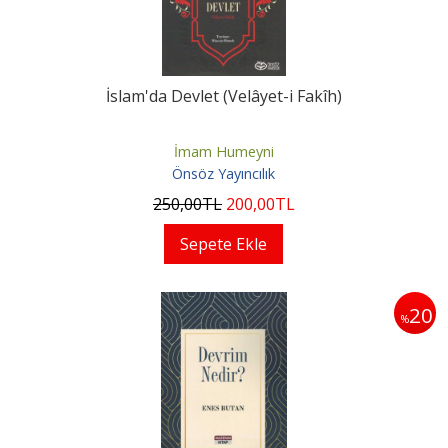
İslam'da Devlet (Velâyet-i Fakîh)
İmam Humeyni
Önsöz Yayıncılık
250
,00
TL
200
,00
TL
Sepete Ekle
20
%