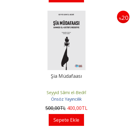
20
%
Şia Müdafaası
Seyyid Sâmi el-Bedrî
Önsöz Yayıncılık
500
,00
TL
400
,00
TL
Sepete Ekle