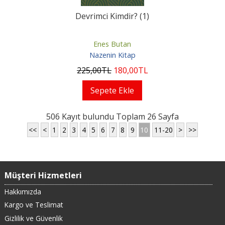
Devrimci Kimdir? (1)
Enes Butan
Nazenin Kitap
225
,00
TL
180
,00
TL
Sepete Ekle
506 Kayıt bulundu Toplam 26 Sayfa
<<
<
1
2
3
4
5
6
7
8
9
10
11-20
>
>>
Müşteri Hizmetleri
Hakkımızda
Kargo ve Teslimat
Gizlilik ve Güvenlik