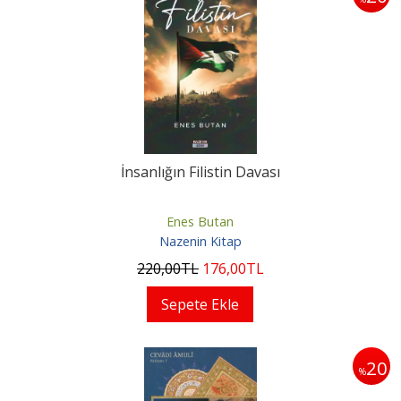
İnsanlığın Filistin Davası
Enes Butan
Nazenin Kitap
220
,00
TL
176
,00
TL
Sepete Ekle
20
%