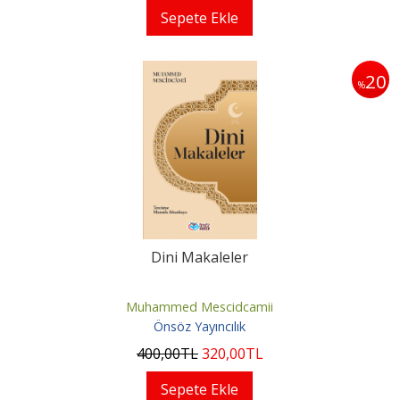
Sepete Ekle
20
%
Dini Makaleler
Muhammed Mescidcamii
Önsöz Yayıncılık
400
,00
TL
320
,00
TL
Sepete Ekle