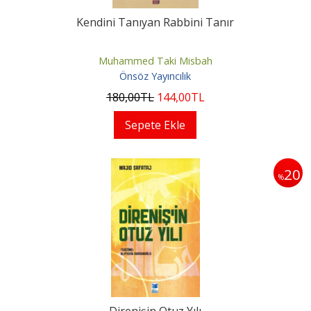
Kendini Tanıyan Rabbini Tanır
Muhammed Taki Misbah
Önsöz Yayıncılık
180
,00
TL
144
,00
TL
Sepete Ekle
20
%