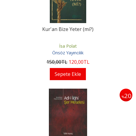
Kur'an Bize Yeter (mi?)
İsa Polat
Önsöz Yayıncılık
150
,00
TL
120
,00
TL
Sepete Ekle
20
%