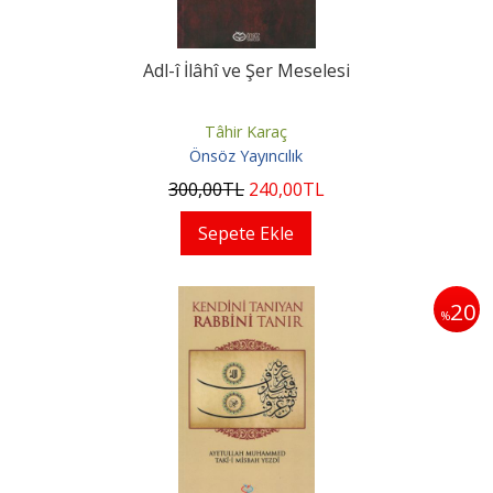
Adl-î İlâhî ve Şer Meselesi
Tâhir Karaç
Önsöz Yayıncılık
300
,00
TL
240
,00
TL
Sepete Ekle
20
%